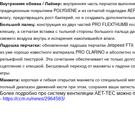
Внутренняя обивка / Лайнер:
внутренняя часть перчаток выполне
традиционным покрытием POLYGIENE и из сетчатой подкладки AER-
влагу, предотвращать рост бактерий, но и создавать дополнител
Большой палец:
конструкция из двух частей PRO FLEXTHUMB поз
клюшку, а сетчатая вставка с тыльной стороны большого пальца д
свежего воздуха внутрь и испарения накопившейся влаги.
Ладошка перчатки:
обновленная ладошка перчатки Jetspeed FT6 
из уже хорошо известного материала PRO CLARINO и абсолютно 
рельефной текстурой. Эта сочетание обеспечивает не только долг
сцепление с клюшкой. Бесшовный переход от манжеты к ладони с
игры.
Манжета:
короткая и гибкая открытая манжета со специальной м
полный диапазон движений кисти при этом, сохраняя ваши запясть
Более подробно про систему вентиляции AET-TEC можно п
-
https://ccm.ru/news/2964583/