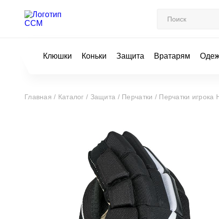
Клюшки
Коньки
Защита
Вратарям
Оде
Главная /
Каталог /
Защита /
Перчатки /
Перчатки игрока