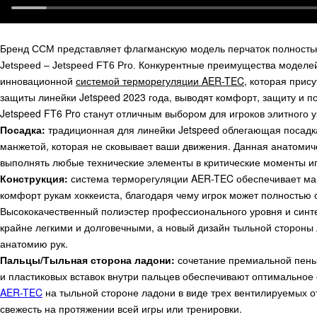
Бренд CCM представляет флагманскую модель перчаток полностью
Конкурентные преимущества моделей
Jetspeed – Jetspeed FT6 Pro.
инновационной
системой терморегуляции AER-TEC
, которая прис
защиты линейки Jetspeed 2023 года, выводят комфорт, защиту и п
Jetspeed FT6 Pro станут отличным выбором для игроков элитного 
Посадка:
традиционная для линейки Jetspeed облегающая посадка
манжетой, которая не сковывает ваши движения. Данная анатомич
выполнять любые технические элементы в критические моменты и
Конструкция:
система терморегуляции AER-TEC обеспечивает ма
комфорт рукам хоккеиста, благодаря чему игрок может полностью 
Высококачественный полиэстер профессионального уровня и синт
крайне легкими и долговечными, а новый дизайн тыльной стороны
анатомию рук.
Пальцы/Тыльная сторона ладони:
сочетание премиальной пены
и пластиковых вставок внутри пальцев обеспечивают оптимальное
AER-TEC
на тыльной стороне ладони в виде трех вентилируемых о
свежесть на протяжении всей игры или тренировки.