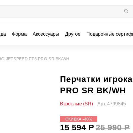
жда
Форма
Аксессуары
Другое
Подарочные сертиф
 HG JETSPEED FT6 PRO SR BK/WH
Перчатки игрок
PRO SR BK/WH
Взрослые (SR)
Арт.
4799845
СКИДКА -40%
15 594 Р
25 990 Р