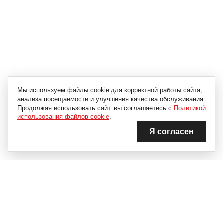
Мы используем файлы cookie для корректной работы сайта,
анализа посещаемости и улучшения качества обслуживания.
Продолжая использовать сайт, вы соглашаетесь с
Политикой
использования файлов cookie
.
Я согласен