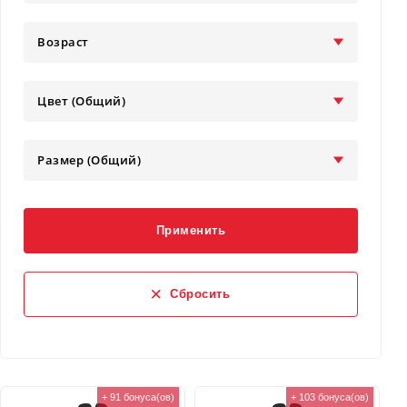
Возраст
Цвет (Общий)
Размер (Общий)
Применить
Сбросить
+ 91 бонуса(ов)
+ 103 бонуса(ов)