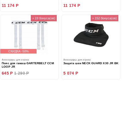
11 174 Р
11 174 Р
+ 19 бонуса(ов)
+ 152 бонуса(ов)
СКИДКА -50%
Аксессуары для игрока
Аксессуары для игрока
Пояс для гамаш GARTERBELT CCM
Защита шеи NECK GUARD X30 JR BK
LOOP JR
645 Р
1 290 Р
5 074 Р