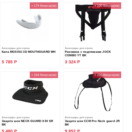
+ 174 бонуса(ов)
+ 100 бонуса(ов)
Аксессуары для игрока
Аксессуары для игрока
Капа MGSISU 3D MOUTHGUARD WH
Раковина с подтяжками JOCK
COMBO YT BK
5 785 Р
3 324 Р
+ 164 бонуса(ов)
+ 296 бонуса(ов)
Аксессуары для игрока
Аксессуары для игрока
Защита шеи NECK GUARD X30 SR
Защита шеи CCM Pro Neck guard JR
BK
BK
5 480 Р
9 852 Р