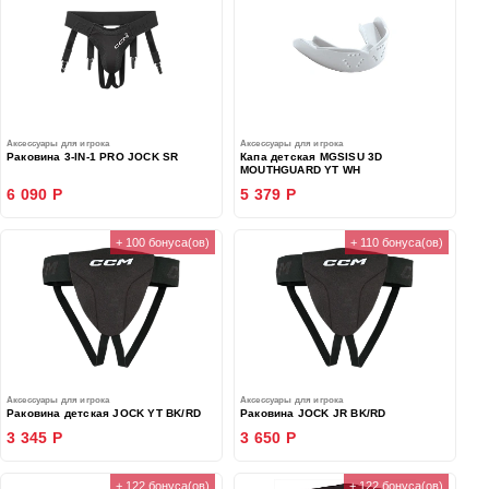
Аксессуары для игрока
Аксессуары для игрока
Раковина 3-IN-1 PRO JOCK SR
Капа детская MGSISU 3D
MOUTHGUARD YT WH
6 090 Р
5 379 Р
+ 100 бонуса(ов)
+ 110 бонуса(ов)
Аксессуары для игрока
Аксессуары для игрока
Раковина детская JOCK YT BK/RD
Раковина JOCK JR BK/RD
3 345 Р
3 650 Р
+ 122 бонуса(ов)
+ 122 бонуса(ов)