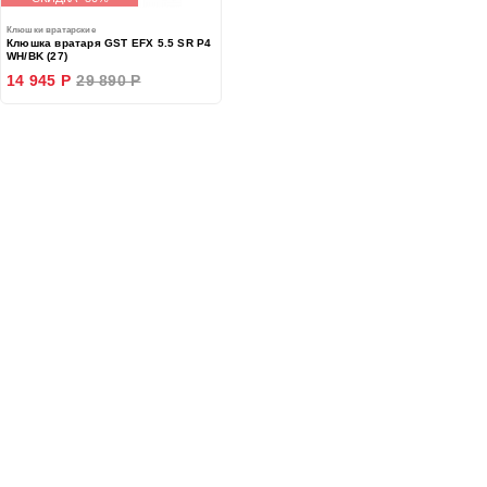
Клюшки вратарские
Клюшка вратаря GST EFX 5.5 SR P4
WH/BK (27)
14 945 Р
29 890 Р