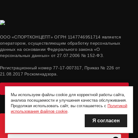
ООО «СПОРТКОНЦЕПТ» ОГРН 1147746951714 является
оператором, осуществляющим обработку персональных
данных на основании Федерального закона «О
персональных данных» от 27.07.2006 № 152-ФЗ.
Регистрационный номер 77-17-007317, Приказ № 226 от
21.08.2017 Роскомнадзора.
Стать партнёром
Мы используем файлы cookie для корректной работы сайта,
анализа посещаемости и улучшения качества обслуживания.
Продолжая использовать сайт, вы соглашаетесь с
Политикой
использования файлов cookie
.
Я согласен
ПОДПИШИСЬ НА РАССЫЛКУ И ПОЛУЧИ КУПОН НА
СКИДКУ 5%*