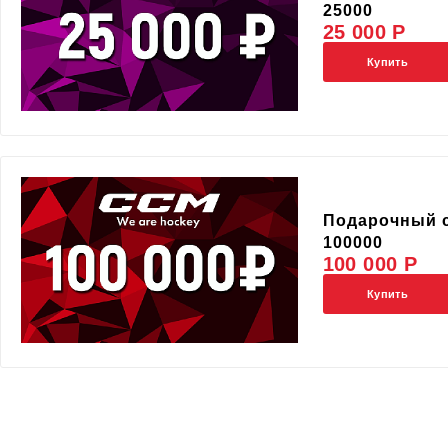
25000
25 000 Р
Купить
Подарочный 
100000
100 000 Р
Купить