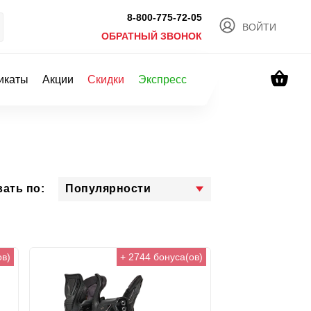
8-800-775-72-05
ВОЙТИ
ОБРАТНЫЙ ЗВОНОК
икаты
Акции
Скидки
Экспресс
Популярности
ать по:
ов)
+ 2744 бонуса(ов)