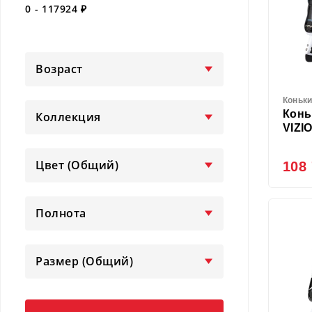
0
-
117924
₽
Возраст
Коньки
Конь
Коллекция
VIZI
Цвет (Общий)
108
Полнота
Размер (Общий)