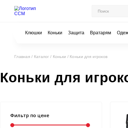
Клюшки
Коньки
Защита
Вратарям
Оде
Главная /
Каталог /
Коньки /
Коньки для игроков
Коньки для игрок
Фильтр по цене