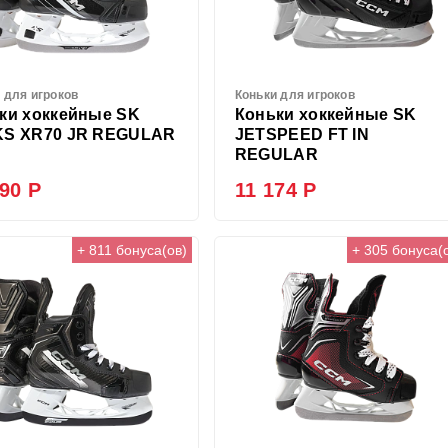
 для игроков
Коньки для игроков
ки хоккейные SK
Коньки хоккейные SK
S XR70 JR REGULAR
JETSPEED FT IN
REGULAR
90 Р
11 174 Р
+ 811 бонуса(ов)
+ 305 бонуса(