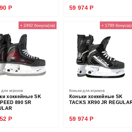
90 Р
59 974 Р
+ 2492 бонуса(ов)
+ 1799 бонуса(
 для игроков
Коньки для игроков
ки хоккейные SK
Коньки хоккейные SK
PEED 890 SR
TACKS XR90 JR REGULA
ULAR
52 Р
59 974 Р