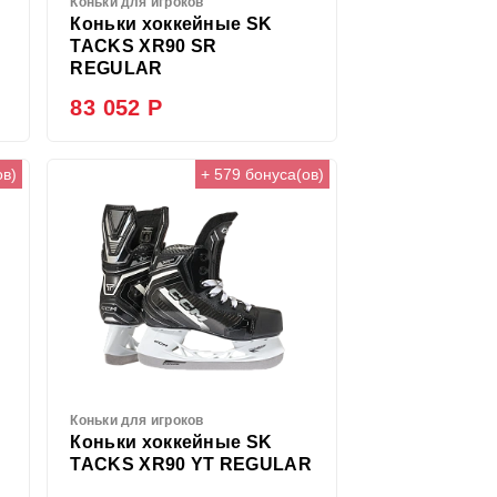
Коньки для игроков
Коньки хоккейные SK
TACKS XR90 SR
REGULAR
83 052 Р
ов)
+ 579 бонуса(ов)
Коньки для игроков
Коньки хоккейные SK
TACKS XR90 YT REGULAR