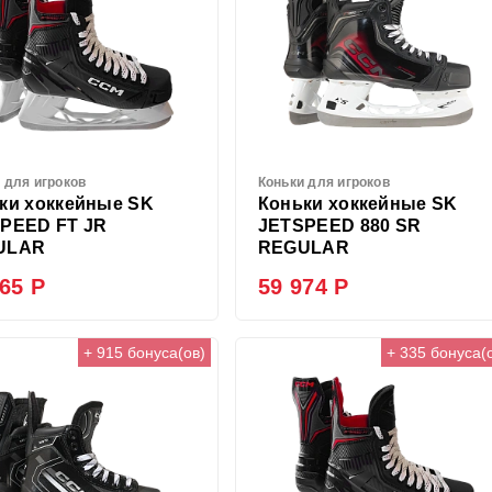
 для игроков
Коньки для игроков
ки хоккейные SK
Коньки хоккейные SK
PEED FT JR
JETSPEED 880 SR
ULAR
REGULAR
65 Р
59 974 Р
+ 915 бонуса(ов)
+ 335 бонуса(