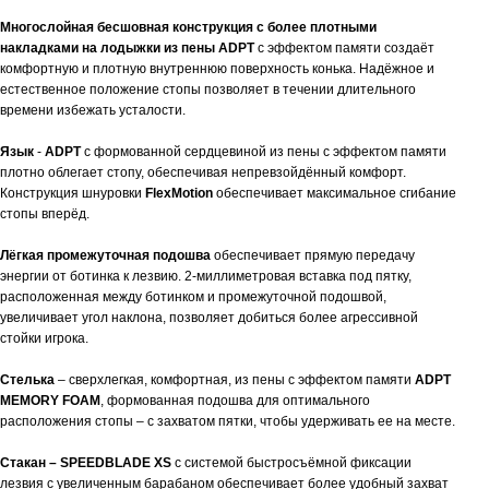
Многослойная бесшовная конструкция с более плотными
накладками на лодыжки из пены ADPT
с эффектом памяти создаёт
комфортную и плотную внутреннюю поверхность конька. Надёжное и
естественное положение стопы позволяет в течении длительного
времени избежать усталости.
Язык
-
ADPT
с формованной сердцевиной из пены с эффектом памяти
плотно облегает стопу, обеспечивая непревзойдённый комфорт.
Конструкция шнуровки
FlexMotion
обеспечивает максимальное сгибание
стопы вперёд.
Лёгкая промежуточная подошва
обеспечивает прямую передачу
энергии от ботинка к лезвию. 2-миллиметровая вставка под пятку,
расположенная между ботинком и промежуточной подошвой,
увеличивает угол наклона, позволяет добиться более агрессивной
стойки игрока.
Стелька
– сверхлегкая, комфортная, из пены с эффектом памяти
ADPT
MEMORY FOAM
, формованная подошва для оптимального
расположения стопы – с захватом пятки, чтобы удерживать ее на месте.
Стакан – SPEEDBLADE XS
с системой быстросъёмной фиксации
лезвия с увеличенным барабаном обеспечивает более удобный захват