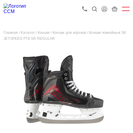
Главная /
Каталог /
Коньки /
Коньки для игроков /
Коньки хоккейные SK
JETSPEED FT8 SR REGULAR