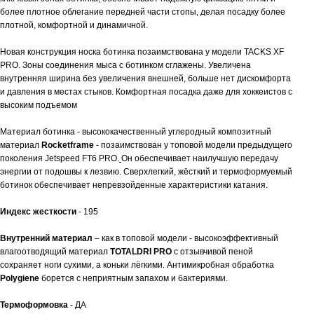
более плотное облегание передней части стопы, делая посадку более
плотной, комфортной и динамичной.
Новая конструкция носка ботинка позаимствована у модели TACKS XF
PRO. Зоны соединения мыса с ботинком сглажены. Увеличена
внутренняя ширина без увеличения внешней, больше нет дискомфорта
и давления в местах стыков. Комфортная посадка даже для хоккеистов с
высоким подъемом
Материал ботинка - высококачественный углеродный композитный
материал
R
ocketframe
- позаимствован у топовой модели предыдущего
поколения Jetspeed FT6 PRO.
Он обеспечивает наилучшую передачу
энергии от подошвы к лезвию. Сверхлегкий, жёсткий и термоформуемый
ботинок обеспечивает непревзойденные характеристики катания.
Индекс жесткости
- 195
Внутренний материал
– как в топовой модели - высокоэффективный
влагоотводящий материал
TOTALDRI PRO
с отзывчивой пеной
сохраняет ноги сухими, а коньки лёгкими. Антимикробная обработка
Polygiene
борется с неприятным запахом и бактериями.
Термоформовка
- ДА