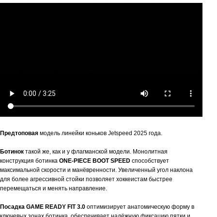
Предтоповая
модель линейки коньков Jetspeed 2025 года.
Ботинок
такой же, как и у флагманской модели. Монолитная
конструкция ботинка
ONE-PIECE BOOT SPEED
способствует
максимальной скорости и манёвренности. Увеличенный угол наклона
для более агрессивной стойки позволяет хоккеистам быстрее
перемещаться и менять направление.
Посадка GAME READY FIT 3.0
оптимизирует анатомическую форму в
ключевых зонах ботинка, обеспечивает надёжную фиксацию пятки и