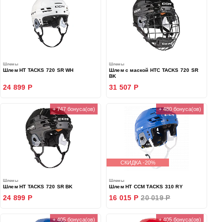
Шлемы
Шлемы
Шлем HT TACKS 720 SR WH
Шлем с маской HTC TACKS 720 SR
BK
24 899 Р
31 507 Р
+ 747 бонуса(ов)
+ 480 бонуса(ов)
СКИДКА -20%
Шлемы
Шлемы
Шлем HT TACKS 720 SR BK
Шлем HT CCM TACKS 310 RY
24 899 Р
16 015 Р
20 019 Р
+ 405 бонуса(ов)
+ 405 бонуса(ов)