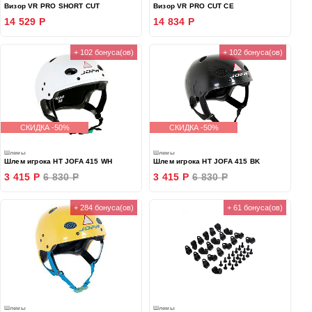
Визор VR PRO SHORT CUT
Визор VR PRO CUT CE
14 529 Р
14 834 Р
+ 102 бонуса(ов)
+ 102 бонуса(ов)
СКИДКА -50%
СКИДКА -50%
Шлемы
Шлемы
Шлем игрока HT JOFA 415 WH
Шлем игрока HT JOFA 415 BK
3 415 Р
6 830 Р
3 415 Р
6 830 Р
+ 284 бонуса(ов)
+ 61 бонуса(ов)
Шлемы
Шлемы