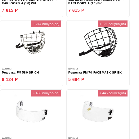
EARLOOPS A (10) WH
EARLOOPS A (10) BK
7 615 Р
7 615 Р
+ 244 бонуса(ов)
+ 171 бонуса(ов)
Шлемы
Шлемы
Решетка FM 580 SR CH
Решетка FM 70 FACEMASK SR BK
8 124 Р
5 684 Р
+ 436 бонуса(ов)
+ 445 бонуса(ов)
Шлемы
Шлемы