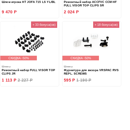
Шлем игрока HT JOFA 715 LS YL/BL
Ремонтный набор ACCFVC CCM HF
FULL VISOR TOP CLIPS SR
9 470 Р
2 024 Р
+ 33 бонуса(ов)
+ 18 бонуса(ов)
СКИДКА -50%
СКИДКА -50%
Шлемы
Шлемы
Ремонтный набор FULL VISOR TOP
Фурнитура для визора VRSPAC RVS
CLIPS JR
REPL. SCREWS
1 113 Р
2 227 Р
595 Р
1 190 Р