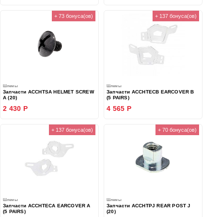
+ 73 бонуса(ов)
+ 137 бонуса(ов)
Шлемы
Шлемы
Запчасти ACCHTSA HELMET SCREW
Запчасти ACCHTECB EARCOVER B
A (20)
(5 PAIRS)
2 430 Р
4 565 Р
+ 137 бонуса(ов)
+ 70 бонуса(ов)
Шлемы
Шлемы
Запчасти ACCHTECA EARCOVER A
Запчасти ACCHTPJ REAR POST J
(5 PAIRS)
(20)