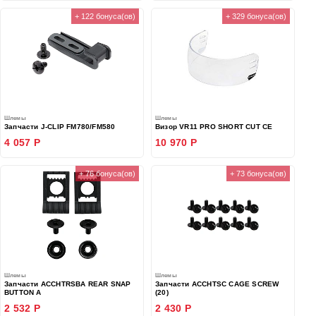
+ 122 бонуса(ов)
+ 329 бонуса(ов)
Шлемы
Шлемы
Запчасти J-CLIP FM780/FM580
Визор VR11 PRO SHORT CUT CE
4 057 Р
10 970 Р
+ 76 бонуса(ов)
+ 73 бонуса(ов)
Шлемы
Шлемы
Запчасти ACCHTRSBA REAR SNAP
Запчасти ACCHTSC CAGE SCREW
BUTTON A
(20)
2 532 Р
2 430 Р