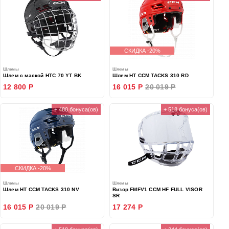
СКИДКА -20%
Шлемы
Шлемы
Шлем с маской HTC 70 YT BK
Шлем HT CCM TACKS 310 RD
12 800 Р
16 015 Р
20 019 Р
+ 480 бонуса(ов)
+ 518 бонуса(ов)
СКИДКА -20%
Шлемы
Шлемы
Шлем HT CCM TACKS 310 NV
Визор FMFV1 CCM HF FULL VISOR
SR
16 015 Р
20 019 Р
17 274 Р