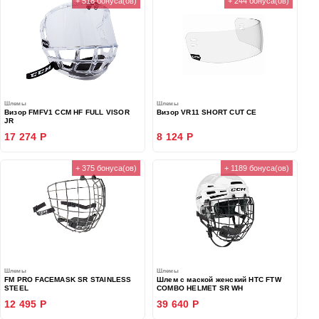
+ 518 бонуса(ов)
+ 244 бонуса(ов)
Шлемы
Шлемы
Визор FMFV1 CCM HF FULL VISOR
Визор VR11 SHORT CUT CE
JR
17 274 Р
8 124 Р
+ 375 бонуса(ов)
+ 1189 бонуса(ов)
Шлемы
Шлемы
FM PRO FACEMASK SR STAINLESS
Шлем с маской женский HTC FTW
STEEL
COMBO HELMET SR WH
12 495 Р
39 640 Р