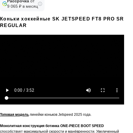
Рассрочка
от
9 065 ₽ в месяц
Коньки хоккейные SK JETSPEED FT8 PRO SR
REGULAR
Топовая модель
линейки коньков Jetspeed 2025 года.
Монолитная конструкция ботинка ONE-PIECE BOOT SPEED
способствует максимальной скорости и манёвренности. Увеличенный