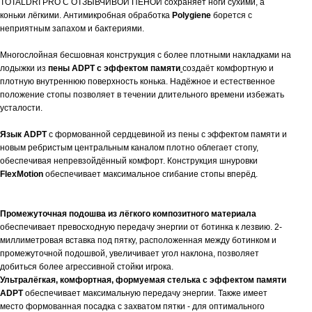
TOTALDRI PRO С ОТЗЫВЧИВОЙ ПЕНОЙ сохраняет ноги сухими, а
коньки лёгкими. Антимикробная обработка
Polygiene
борется с
неприятным запахом и бактериями.
Многослойная бесшовная конструкция с более плотными накладками на
лодыжки из
пены ADPT с эффектом памяти
создаёт комфортную и
плотную внутреннюю поверхность конька. Надёжное и естественное
положение стопы позволяет в течении длительного времени избежать
усталости.
Язык ADPT
с формованной сердцевиной из пены с эффектом памяти и
новым ребристым центральным каналом плотно облегает стопу,
обеспечивая непревзойдённый комфорт. Конструкция шнуровки
FlexMotion
обеспечивает максимальное сгибание стопы вперёд.
Промежуточная подошва из лёгкого композитного материала
обеспечивает превосходную передачу энергии от ботинка к лезвию. 2-
миллиметровая вставка под пятку, расположенная между ботинком и
промежуточной подошвой, увеличивает угол наклона, позволяет
добиться более агрессивной стойки игрока.
Ультралёгкая, комфортная, формуемая стелька с эффектом памяти
ADPT
обеспечивает максимальную передачу энергии. Также имеет
место формованная посадка с захватом пятки - для оптимального