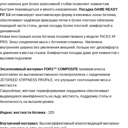
угол наклона для более агрессивной стойки позволяет хоккеистам
быстрее перемещаться и менять направление.
Посадка
GAME
READY
FIT
3.0
оптимизирует анатомическую форму в ключевых зонах ботинка,
обеспечивает надёжную фиксацию пятки и более плотное облегание
передней части стопы, делая посадку более плотной, комфортной и
динамичной.
Новая конструкция носка ботинка позаимствована у модели TACKS XF
PRO. Зоны соединения мыса с ботинком сглажены. Увеличена
внутренняя ширина без увеличения внешней, больше нет дискомфорта
и давления в местах стыков. Комфортная посадка даже для хоккеистов с
высоким подъемом
Эксклюзивный материал
FORS
™
COMPOSITE
премиум-класса
изготовлен из высококачественного полипропилена с сердечником
JETSPEED STIFFNESS PROFILE, что улучшает соотношение веса и
жёсткости.
Сверхлёгкая, жёсткая термоформуемая сердцевина обеспечивает
выдающуюся манёвренность на льду, жёсткость, поддержку стопы и
безопасность на высшем уровне.
Индекс жесткости ботинка
- 205
Внутренний материал
: Высокоэффективный влагоотводящий материал