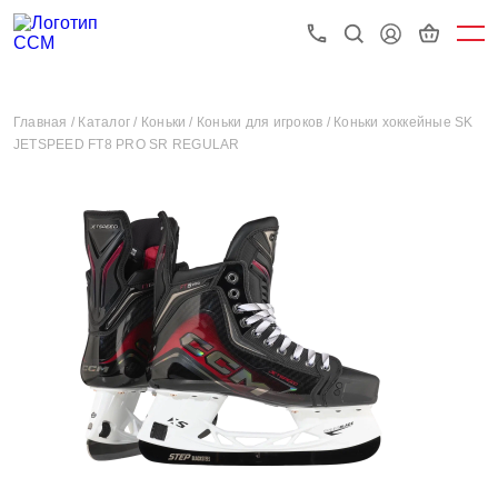
Главная /
Каталог /
Коньки /
Коньки для игроков /
Коньки хоккейные SK
JETSPEED FT8 PRO SR REGULAR