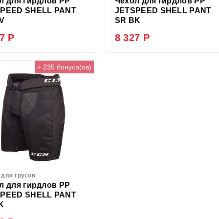
л для гирдлов PP
Чехол для гирдлов PP
PEED SHELL PANT
JETSPEED SHELL PANT
V
SR BK
7 Р
8 327 Р
+ 235 бонуса(ов)
 для трусов
л для гирдлов PP
PEED SHELL PANT
K