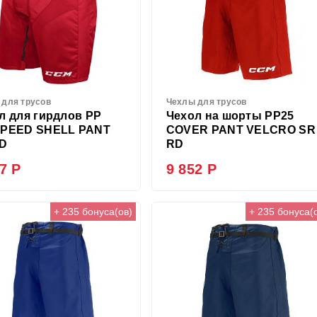
 для трусов
Чехлы для трусов
л для гирдлов PP
Чехол на шорты PP25
PEED SHELL PANT
COVER PANT VELCRO SR
RD
RD
7 Р
9 852 Р
+ 235 бонуса(ов)
+ 235 бонуса(