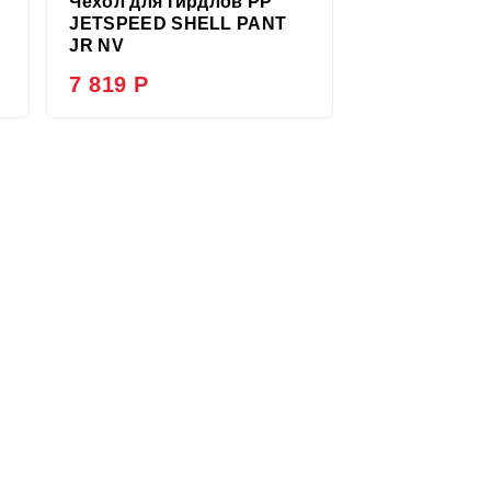
Чехол для гирдлов PP
JETSPEED SHELL PANT
JR NV
7 819 Р