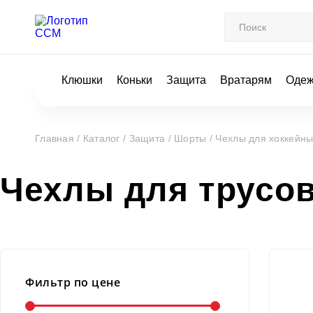
Клюшки
Коньки
Защита
Вратарям
Оде
Главная /
Каталог /
Защита /
Шорты /
Чехлы для хоккейны
Чехлы для трусо
Фильтр по цене