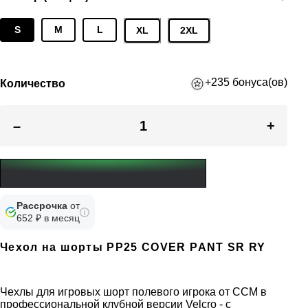
S
M
L
XL
2XL
+235 бонуса(ов)
Количество
–
+
Рассрочка
от
652 ₽ в месяц
Чехол на шорты PP25 COVER PANT SR RY
Чехлы для игровых шорт полевого игрока от CCM в
профессиональной клубной версии Velcro - с