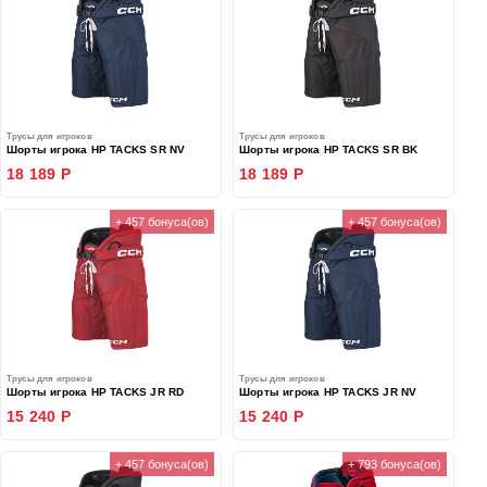
Трусы для игроков
Трусы для игроков
Шорты игрока HP TACKS SR NV
Шорты игрока HP TACKS SR BK
18 189 Р
18 189 Р
+ 457 бонуса(ов)
+ 457 бонуса(ов)
Трусы для игроков
Трусы для игроков
Шорты игрока HP TACKS JR RD
Шорты игрока HP TACKS JR NV
15 240 Р
15 240 Р
+ 457 бонуса(ов)
+ 793 бонуса(ов)