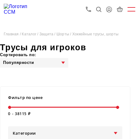
Главная /
Каталог /
Защита /
Шорты /
Хоккейные трусы, шорты
Трусы для игроков
Сортировать по:
Популярности
Фильтр по цене
0
-
38115
₽
Категории