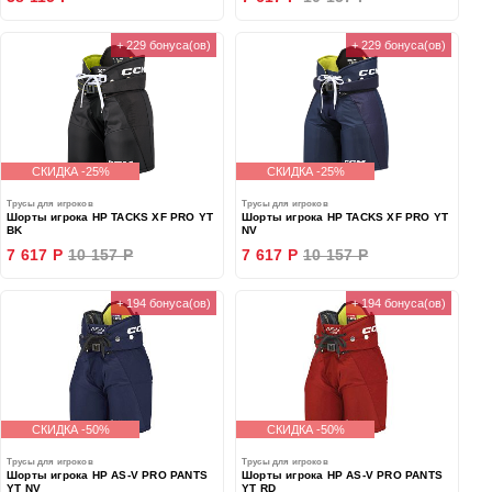
+ 229 бонуса(ов)
+ 229 бонуса(ов)
СКИДКА -25%
СКИДКА -25%
Трусы для игроков
Трусы для игроков
Шорты игрока HP TACKS XF PRO YT
Шорты игрока HP TACKS XF PRO YT
BK
NV
7 617 Р
10 157 Р
7 617 Р
10 157 Р
+ 194 бонуса(ов)
+ 194 бонуса(ов)
СКИДКА -50%
СКИДКА -50%
Трусы для игроков
Трусы для игроков
Шорты игрока HP AS-V PRO PANTS
Шорты игрока HP AS-V PRO PANTS
YT NV
YT RD