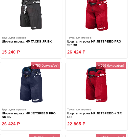
Трусы для игроков
Трусы для игроков
Шорты игрока HP TACKS JR BK
Шорты игрока HP JETSPEED PRO
SR RD
15 240 Р
26 424 Р
+ 793 бонуса(ов)
+ 686 бонуса(ов)
Трусы для игроков
Трусы для игроков
Шорты игрока HP JETSPEED PRO
Шорты игрока HP JETSPEED + SR
SR NV
RD
26 424 Р
22 865 Р