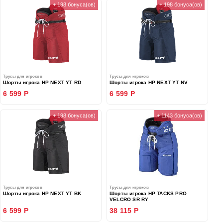
+ 198 бонуса(ов)
+ 198 бонуса(ов)
Трусы для игроков
Трусы для игроков
Шорты игрока HP NEXT YT RD
Шорты игрока HP NEXT YT NV
6 599 Р
6 599 Р
+ 198 бонуса(ов)
+ 1143 бонуса(ов)
Трусы для игроков
Трусы для игроков
Шорты игрока HP NEXT YT BK
Шорты игрока HP TACKS PRO
VELCRO SR RY
6 599 Р
38 115 Р