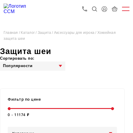
Главная /
Каталог /
Защита /
Аксессуары для игрока /
Хоккейная
защита шеи
Защита шеи
Сортировать по:
Популярности
Фильтр по цене
0
-
11174
₽