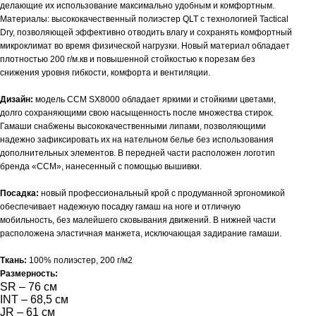
делающие их использование максимально удобным и комфортным.
Материалы: высококачественный полиэстер QLT с технологией Tactical
Dry, позволяющей эффективно отводить влагу и сохранять комфортный
микроклимат во время физической нагрузки. Новый материал обладает
плотностью 200 г/м.кв и повышенной стойкостью к порезам без
снижения уровня гибкости, комфорта и вентиляции.
Дизайн:
модель CCM SX8000 обладает яркими и стойкими цветами,
долго сохраняющими свою насыщенность после множества стирок.
Гамаши снабжены высококачественными липами, позволяющими
надежно зафиксировать их на нательном белье без использования
дополнительных элементов. В передней части расположен логотип
бренда «CCM», нанесенный с помощью вышивки.
Посадка:
новый профессиональный крой с продуманной эргономикой
обеспечивает надежную посадку гамаш на ноге и отличную
мобильность, без малейшего сковывания движений. В нижней части
расположена эластичная манжета, исключающая задирание гамаши.
Ткань:
100% полиэстер, 200 г/м2
Размерность:
SR – 76 см
INT – 68,5 см
JR – 61 см