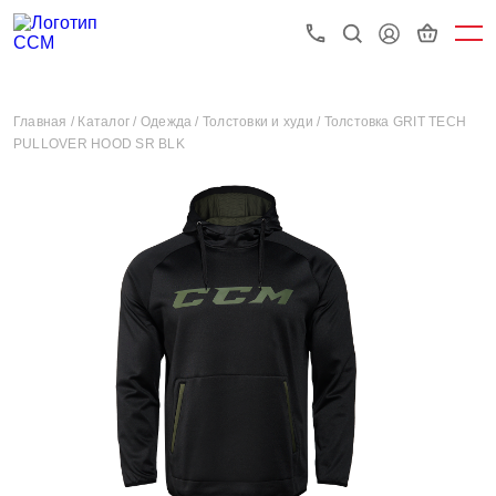
Главная /
Каталог /
Одежда /
Толстовки и худи /
Толстовка GRIT TECH
PULLOVER HOOD SR BLK