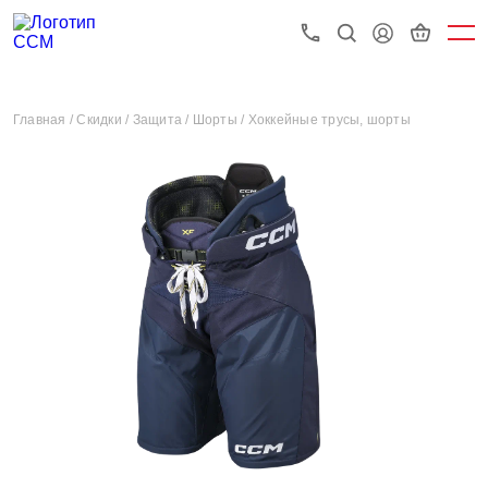
Главная /
Скидки /
Защита /
Шорты /
Хоккейные трусы, шорты