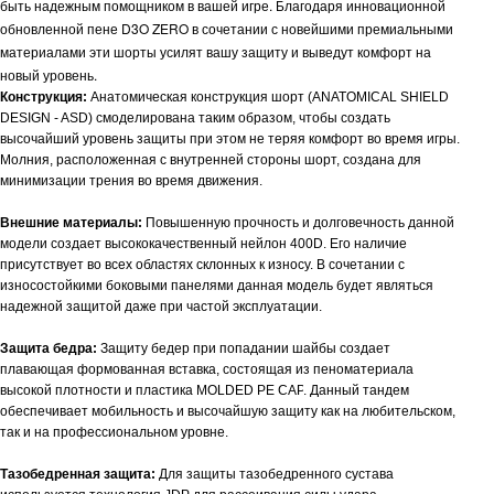
быть надежным помощником в вашей игре. Благодаря инновационной
обновленной пене
D
3
O
ZERO
в сочетании с новейшими премиальными
материалами эти шорты усилят вашу защиту и выведут комфорт на
новый уровень.
Конструкция:
Анатомическая конструкция шорт (ANATOMICAL SHIELD
DESIGN - ASD) смоделирована таким образом, чтобы создать
высочайший уровень защиты при этом не теряя комфорт во время игры.
Молния, расположенная с внутренней стороны шорт, создана для
минимизации трения во время движения.
Внешние материалы:
Повышенную прочность и долговечность данной
модели создает высококачественный нейлон 400
D
. Его наличие
присутствует во всех областях склонных к износу. В сочетании с
износостойкими боковыми панелями данная модель будет являться
надежной защитой даже при частой эксплуатации.
Защита бедра:
Защиту бедер при попадании шайбы создает
плавающая формованная вставка, состоящая из пеноматериала
высокой плотности и пластика
MOLDED
PE
CAP
. Данный тандем
обеспечивает мобильность и высочайшую защиту как на любительском,
так и на профессиональном уровне.
Тазобедренная защита:
Для защиты тазобедренного сустава