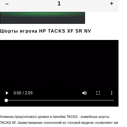
–
+
Шорты игрока HP TACKS XF SR NV
Новинка предтопового уровня в линейке
TACKS
- хоккейные шорты
TACKS
XF
. Заимствование технологий из топовой модели, позволяют им