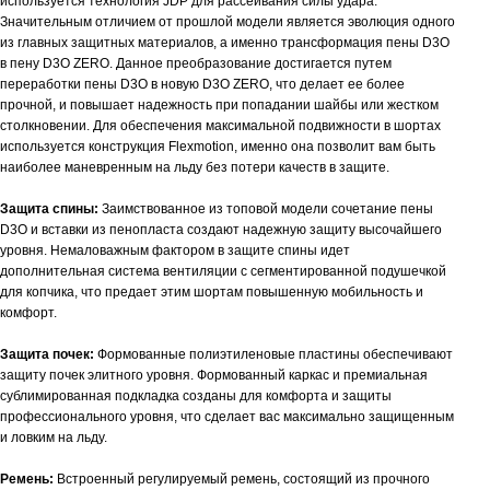
используется
технология JDP для рассеивания силы удара.
Значительным отличием от прошлой модели является эволюция одного
из главных защитных материалов, а именно трансформация пены
D
3
O
в пену
D
3
O
ZERO
. Данное преобразование достигается путем
переработки пены
D
3
O
в новую
D
3
O
ZERO
, что делает ее более
прочной, и повышает надежность при попадании шайбы или жестком
столкновении. Для обеспечения максимальной подвижности в шортах
используется конструкция
Flexmotion
, именно она позволит вам быть
наиболее маневренным на льду без потери качеств в защите.
Защита спины:
Заимствованное из топовой модели сочетание пены
D
3
O
и вставки из пенопласта создают надежную защиту высочайшего
уровня. Немаловажным фактором в защите спины идет
дополнительная система вентиляции с сегментированной подушечкой
для копчика, что предает этим шортам повышенную мобильность и
комфорт.
Защита почек:
Формованные полиэтиленовые пластины обеспечивают
защиту почек элитного уровня. Формованный каркас и премиальная
сублимированная подкладка созданы для комфорта и защиты
профессионального уровня, что сделает вас максимально защищенным
и ловким на льду.
Ремень:
Встроенный регулируемый ремень, состоящий из прочного