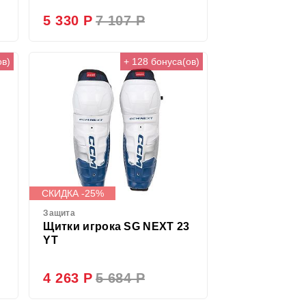
5 330 Р
7 107 Р
ов)
+ 128 бонуса(ов)
СКИДКА -25%
Защита
Щитки игрока SG NEXT 23
YT
4 263 Р
5 684 Р