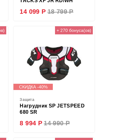
TACKS XF JR RD/WH
14 099 Р
18 799 Р
ов)
+ 270 бонуса(ов)
СКИДКА -40%
Защита
Нагрудник SP JETSPEED
680 SR
8 994 Р
14 990 Р