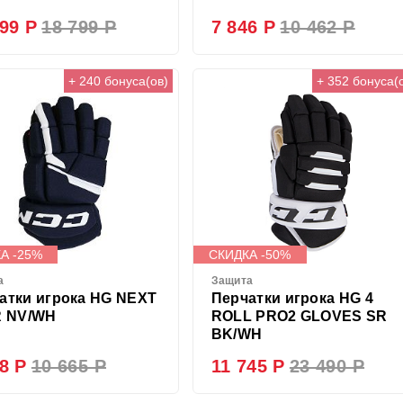
99 Р
18 799 Р
7 846 Р
10 462 Р
+ 240 бонуса(ов)
+ 352 бонуса(
А -25%
СКИДКА -50%
а
Защита
атки игрока HG NEXT
Перчатки игрока HG 4
R NV/WH
ROLL PRO2 GLOVES SR
BK/WH
8 Р
10 665 Р
11 745 Р
23 490 Р