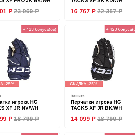
S XF PRO JR BK/WH
TACKS XF SR RD/WH
01 Р
23 069 Р
16 767 Р
22 357 Р
+ 423 бонуса(ов)
+ 423 бонуса(
А -25%
СКИДКА -25%
а
Защита
атки игрока HG
Перчатки игрока HG
S XF JR NV/WH
TACKS XF JR BK/WH
99 Р
18 799 Р
14 099 Р
18 799 Р