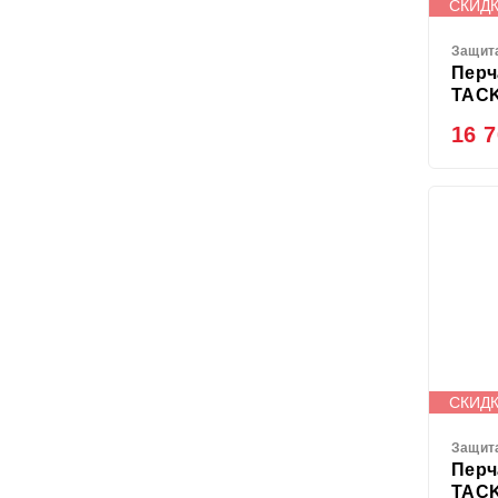
СКИДК
Защит
Перч
TACK
16 7
СКИДК
Защит
Перч
TACK