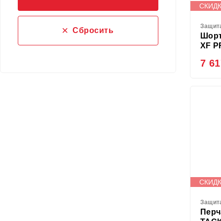
СКИДК
Защит
Сбросить
Шорт
XF P
7 61
СКИДК
Защит
Перч