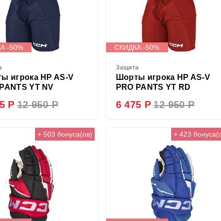
А -50%
СКИДКА -50%
а
Защита
ы игрока HP AS-V
Шорты игрока HP AS-V
PANTS YT NV
PRO PANTS YT RD
5 Р
12 950 Р
6 475 Р
12 950 Р
+ 503 бонуса(ов)
+ 423 бонуса(