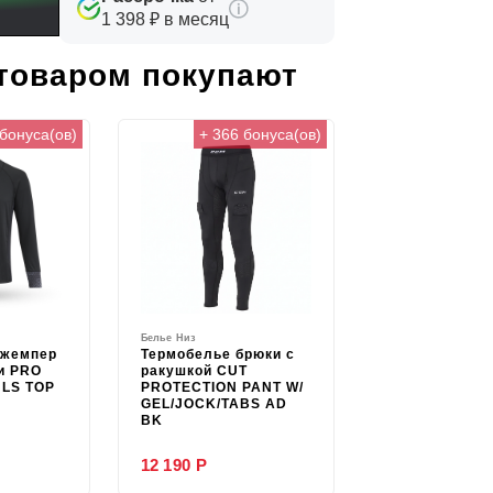
1 398 ₽ в месяц
 товаром покупают
 бонуса(ов)
+ 366 бонуса(ов)
Белье Низ
джемпер
Термобелье брюки с
и PRO
ракушкой CUT
LS TOP
PROTECTION PANT W/
GEL/JOCK/TABS AD
BK
12 190 Р