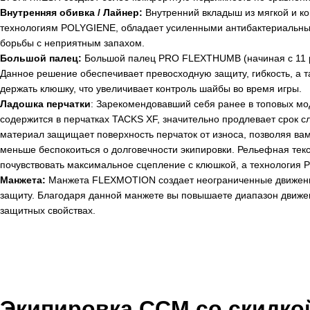
Внутренняя обивка / Лайнер:
Внутренний вкладыш из мягкой и к
технологиям POLYGIENE, обладает усиленными антибактериальны
борьбы с неприятным запахом.
Большой палец:
Большой палец PRO FLEXTHUMB (начиная с 11 раз
Данное решение обеспечивает превосходную защиту, гибкость, а т
держать клюшку, что увеличивает контроль шайбы во время игры.
Ладошка перчатки
: Зарекомендовавший себя ранее в топовых м
содержится в перчатках TACKS XF, значительно продлевает срок 
материал защищает поверхность перчаток от износа, позволяя ва
меньше беспокоиться о долговечности экипировки. Рельефная текс
почувствовать максимальное сцепление с клюшкой, а технология 
Манжета:
Манжета FLEXMOTION создает неограниченные движения 
защиту. Благодаря данной манжете вы повышаете диапазон движени
защитных свойствах.
Экипировка CCM со
скидко