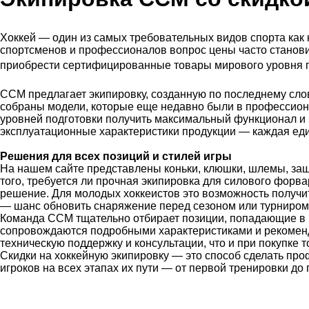
Хоккей — один из самых требовательных видов спорта как 
спортсменов и профессионалов вопрос цены часто станови
приобрести сертифицированные товары мирового уровня по
CCM предлагает экипировку, созданную по последнему сло
собраны модели, которые еще недавно были в профессиона
уровней подготовки получить максимальный функционал и 
эксплуатационные характеристики продукции — каждая еди
Решения для всех позиций и стилей игры
На нашем сайте представлены коньки, клюшки, шлемы, защ
того, требуется ли прочная экипировка для силового форв
решение. Для молодых хоккеистов это возможность получи
— шанс обновить снаряжение перед сезоном или турниром
Команда CCM тщательно отбирает позиции, попадающие в ра
сопровождаются подробными характеристиками и рекоменда
техническую поддержку и консультации, что и при покупке 
Скидки на хоккейную экипировку — это способ сделать п
игроков на всех этапах их пути — от первой тренировки до