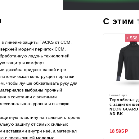
С этим
H
+ 558
 в линейке защиты
TACKS
от CCM.
 верхней модели перчаток CCM,
 обработанную ладонь технологией
ую защиту и комфорт.
ями дизайна придают вашей игре
натомическая конструкция перчатки
, чтобы лучше обхватывать руку для
 материалов выбраны прочный
Белье Верх
ция в сочетании с элитными
Термобелье 
ессионального уровня и высокую
с защитой ше
NECK GUARD 
AD BK
защитную пластину на тыльной стороне
альную защиту от самых сильных
18 595 Р
и вставками внутри неё, а материал
ию с предыдущей моделью.