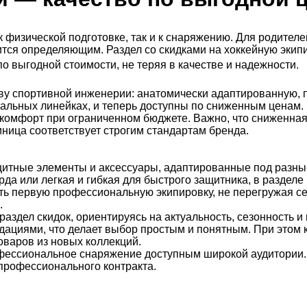
к физической подготовке, так и к снаряжению. Для родител
тся определяющим. Раздел со скидками на хоккейную экип
.
 выгодной стоимости, не теряя в качестве и надежности
ву спортивной инженерии: анатомически адаптированную, п
льных линейках, и теперь доступны по сниженным ценам. Э
комфорт при ограниченном бюджете. Важно, что сниженная 
ница соответствует строгим стандартам бренда.
итные элементы и аксессуары, адаптированные под разные
арда или легкая и гибкая для быстрого защитника, в разде
ть первую профессиональную экипировку, не перегружая с
.
здел скидок, ориентируясь на актуальность, сезонность и
циями, что делает выбор простым и понятным. При этом к
товаров из новых коллекций.
рофессиональное снаряжение доступным широкой аудитори
 профессионального контракта.