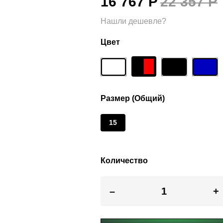
16 767 Р
22 357 Р
Нашли дешевле?
Цвет
Размер (Общий)
15
Количество
–
+