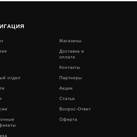
ИГАЦИЯ
ог
Магазины
тия
Доставка и
оплата
Контакты
ый отдел
Партнеры
ти
Акции
и
Статьи
сии
Вопрос-Ответ
рочные
Оферта
фикаты
ика