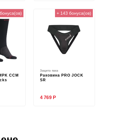
 бонуса(ов)
+ 143 бонуса(ов)
Защита паха
MPK CCM
Раковина PRO JOCK
cks
SR
4 769 Р
цене