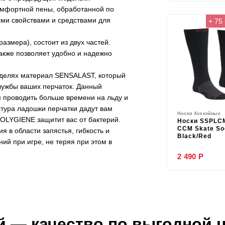
омфортной пены, обработанной по
ми свойствами и средствами для
+ 75
мера), состоит из двух частей.
акже позволяет удобно и надежно
оделях материал SENSALAST, который
службы ваших перчаток. Данный
м проводить больше времени на льду и
тура ладошки перчатки дадут вам
Носки Хоккейные
POLYGIENE защитит вас от бактерий.
Носки SSPLC
CCM Skate So
в области запястья, гибкость и
Black/Red
й при игре, не теряя при этом в
2 490 Р
й
— качество по выгодной 