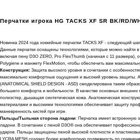
Перчатки игрока HG TACKS XF SR BK/RD/W
Новинка 2024 года хоккейные перчатки
TACKS
XF
- следующий шаг
Данные перчатки оснащены технологиями, которые можно найти в
включая пену D3O
ZERO
, Pro FlexThumb (начиная с 11 размера),
Polygiene
и манжету FlexMotion, чтобы обеспечить вам максимальн
Конструкция:
Защита высокого уровня в сочетании с особенност
максимально комфортные ощущения и высокий уровень защиты. А
(ANATOMICAL SHIELD DESIGN - ASD) смоделирована таким образом
большего комфорта и мобильности. В качестве основных внешних
полиэстер, дышащая синтетическая кожа. Анатомическая конструк
материалами и высокими технологиями обеспечивает защиту проф
маневренность кистей при игре.
Пальцы/Тыльная сторона ладони
:
Перчатка имеет встроенную 
ладони. В сочетании с пеной D3O® она обеспечивает профессион
ударов. Пальцы защищены пеной высокой плотности и пластиковым
LYCRA MESH создает более комфортную подвижность по сравнен