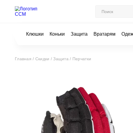
Клюшки
Коньки
Защита
Вратарям
Оде
Главная /
Скидки /
Защита /
Перчатки