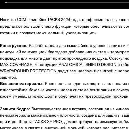
Новинка
CCM
в линейке
TACKS
2024 года: профессиональные шо
предлагают большой спектр функций, которые обеспечивают высо
катании и создают максимальный уровень защиты.
Конструкция:
Разработанная для высочайшего уровня защиты и к
наилучшей вентиляцией благодаря добавлению системы терморе
подкладка для живота дает приток прохладного воздуха
. Совокупно
MAX COVERAGE, конструкции ANATOMICAL SHIELD DESIGN и гибк
WRAPAROUND PROTECTION
дадут вам насладиться игрой с неп
защитой.
Внешние материалы:
Внешняя часть данных шорт выполнена из 
износостойкие боковые части и новая система вентиляции в соче
кроем уменьшат износ шорт и обеспечат их превосходной проходи
Защита бедра:
Высококачественная вставка, состоящая из иннов
пеноматериала максимальной плотности, создана для защиты ваш
при игре. Шорты
TACKS
XF
PRO
, демонстрируют наивысшую моби
материалам в связке и внутренней молнией, которая расширяется