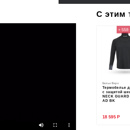
С этим
+ 558
Белье Верх
Термобелье 
с защитой ше
NECK GUARD 
AD BK
18 595 Р