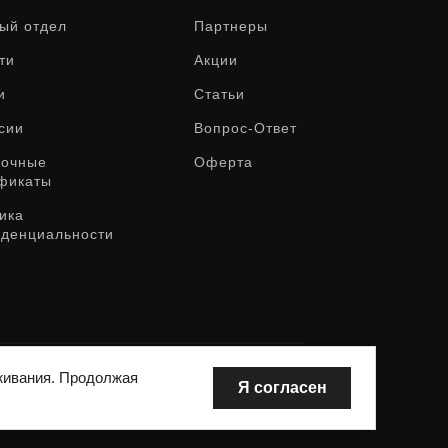
ый отдел
Партнеры
ти
Акции
и
Статьи
сии
Вопрос-Ответ
рочные
Оферта
фикаты
ика
денциальности
живания. Продолжая
Я согласен