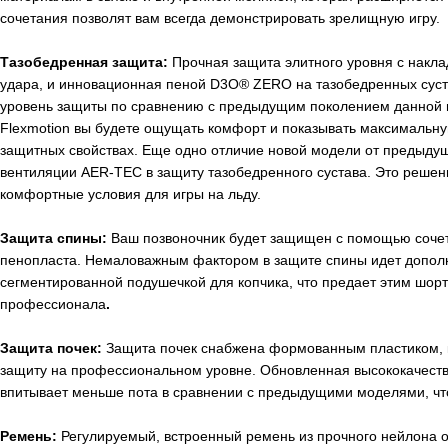
сочетания позволят вам всегда демонстрировать зрелищную игру.
Тазобедренная защита:
Прочная защита элитного уровня с накл
удара, и инновационная пеной D3O® ZERO на тазобедренных суст
уровень защиты по сравнению с предыдущим поколением данной
Flexmotion
вы будете ощущать комфорт и показывать максимальную
защитных свойствах. Еще одно отличие новой модели от предыду
вентиляции
AER
-
TEC
в защиту тазобедренного сустава. Это решен
комфортные условия для игры на льду.
Защита спины:
Ваш позвоночник будет защищен с помощью соч
пенопласта. Немаловажным фактором в защите спины идет дополн
сегментированной подушечкой для копчика, что предает этим шор
профессионала
.
Защита почек:
Защита почек снабжена формованным пластиком,
защиту на профессиональном уровне. Обновленная высококачест
впитывает меньше пота в сравнении с предыдущими моделями, чт
Ремень:
Регулируемый, встроенный ремень из прочного нейлона 