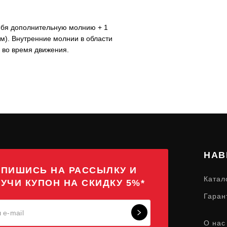
ебя дополнительную молнию + 1
см). Внутренние молнии в области
 во время движения.
НАВ
ПИШИСЬ НА РАССЫЛКУ И
Катал
УЧИ КУПОН НА СКИДКУ 5%*
Гаран
О нас