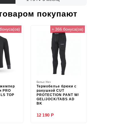
 товаром покупают
 бонуса(ов)
+ 366 бонуса(ов)
Белье Низ
джемпер
Термобелье брюки с
и PRO
ракушкой CUT
LS TOP
PROTECTION PANT W/
GEL/JOCK/TABS AD
BK
12 190 Р