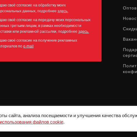
даю своё согласие на обработку моих
Оптов
ерсональных данных, подробнее
здесь.
Новос
даю своё согласие на передачу моих персональных
нных третьим лицам, в рамках необходимости
Скидк
ставки или рекламной рассылки, подробнее
здесь.
Вакан
даю своё согласие на получение рекламных
атериалов по
e-mail
Пода
серти
Полит
конфи
оты сайта, анализа посещаемости и улучшения качества обслу
СЛУЖБА ПОДДЕРЖКИ:
8-800-775-72-05
использования файлов cookie
.
ВРЕМЯ РАБОТЫ:
10:00 - 19:00 ЕЖЕДНЕВНО