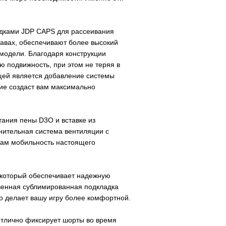
адками JDP CAPS для рассеивания
авах, обеспечивают более высокий
 модели.
Благодаря конструкции
 подвижность, при этом не теряя в
щей является добавление системы
ие создаст вам максимально
етания пены
D
3
O
и вставке из
ительная система вентиляции с
там мобильность настоящего
 который
обеспечивает надежную
венная сублимированная подкладка
о делает вашу игру более комфортной.
отлично фиксирует шорты во время