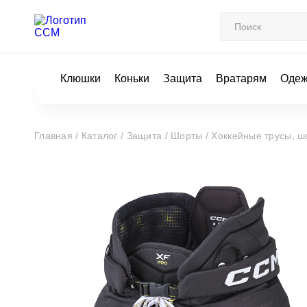
Клюшки
Коньки
Защита
Вратарям
Оде
Главная /
Каталог /
Защита /
Шорты /
Хоккейные трусы, ш