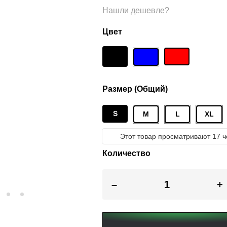
Нашли дешевле?
Цвет
Размер (Общий)
S
M
L
XL
Этот товар просматривают 17 ч
Количество
–
+