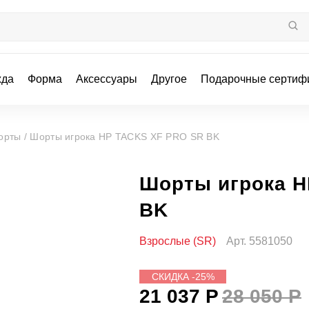
жда
Форма
Аксессуары
Другое
Подарочные сертиф
орты /
Шорты игрока HP TACKS XF PRO SR BK
Шорты игрока H
BK
Взрослые (SR)
Арт.
5581050
СКИДКА -25%
21 037 Р
28 050 Р