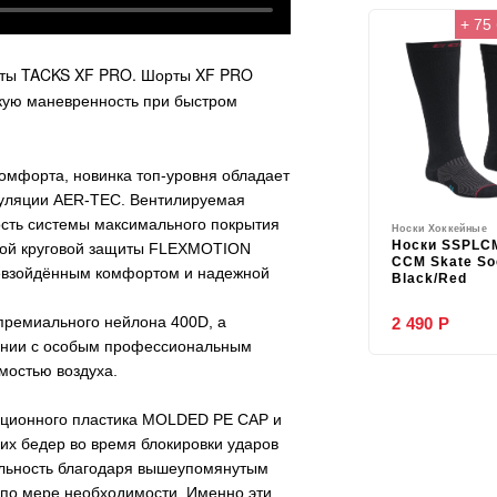
+ 75
рты
TACKS
XF
PRO
. Шорты
XF
P
RO
кую маневренность при быстром
омфорта, новинка топ-уровня обладает
гуляции AER-TEC. Вентилируемая
сть
системы максимального покрытия
Носки Хоккейные
Носки SSPLC
ой круговой защиты FLEXMOTION
CCM Skate So
ревзойдённым комфортом и надежной
Black/Red
премиального нейлона 400
D
, а
2 490 Р
тании с особым профессиональным
мостью воздуха.
ационного пластика
MOLDED
PE
CAP
и
их бедер во время блокировки ударов
льность благодаря вышеупомянутым
 по мере необходимости. Именно эти