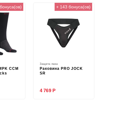
 бонуса(ов)
+ 143 бонуса(ов)
Защита паха
MPK CCM
Раковина PRO JOCK
cks
SR
4 769 Р