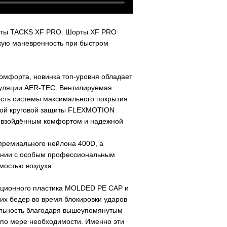
рты
TACKS
XF
PRO
. Шорты
XF
P
RO
кую маневренность при быстром
омфорта, новинка топ-уровня обладает
гуляции AER-TEC. Вентилируемая
сть
системы максимального покрытия
ой круговой защиты FLEXMOTION
ревзойдённым комфортом и надежной
премиального нейлона 400
D
, а
тании с особым профессиональным
мостью воздуха.
ационного пластика
MOLDED
PE
CAP
и
их бедер во время блокировки ударов
льность благодаря вышеупомянутым
 по мере необходимости. Именно эти