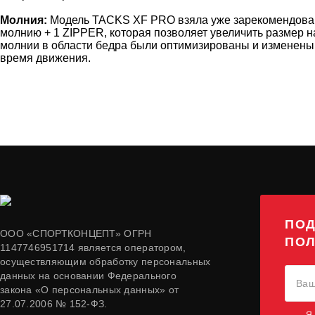
Молния:
Модель
TACKS
XF
P
RO
взяла уже зарекомендов
молнию + 1 ZIPPER, которая позволяет увеличить размер на
молнии в области бедра были оптимизированы и изменены
время движения.
ПОД
ООО «СПОРТКОНЦЕПТ» ОГРН
ПОЛ
1147746951714 является оператором,
осуществляющим обработку персональных
данных на основании Федерального
закона «О персональных данных» от
27.07.2006 № 152-ФЗ.