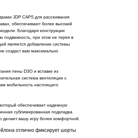
адками JDP CAPS для рассеивания
авах, обеспечивают более высокий
 модели.
Благодаря конструкции
 подвижность, при этом не теряя в
щей является добавление системы
ие создаст вам максимально
етания пены
D
3
O
и вставке из
ительная система вентиляции с
там мобильность настоящего
 который
обеспечивает надежную
венная сублимированная подкладка
о делает вашу игру более комфортной.
ейлона отлично фиксирует шорты