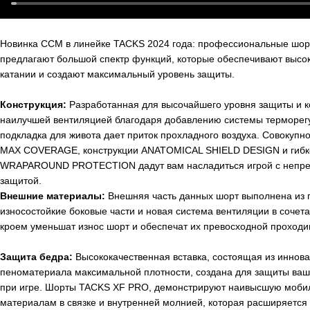
Новинка
CCM
в линейке
TACKS
2024 года: профессиональные шо
предлагают большой спектр функций, которые обеспечивают высо
катании и создают максимальный уровень защиты.
Конструкция:
Разработанная для высочайшего уровня защиты и к
наилучшей вентиляцией благодаря добавлению системы терморе
подкладка для живота дает приток прохладного воздуха
. Совокупно
MAX COVERAGE, конструкции ANATOMICAL SHIELD DESIGN и гибк
WRAPAROUND PROTECTION
дадут вам насладиться игрой с неп
защитой.
Внешние материалы:
Внешняя часть данных шорт выполнена из 
износостойкие боковые части и новая система вентиляции в соче
кроем уменьшат износ шорт и обеспечат их превосходной проходи
Защита бедра:
Высококачественная вставка, состоящая из иннов
пеноматериала максимальной плотности, создана для защиты ваш
при игре. Шорты
TACKS
XF
PRO
, демонстрируют наивысшую моби
материалам в связке и внутренней молнией, которая расширяется