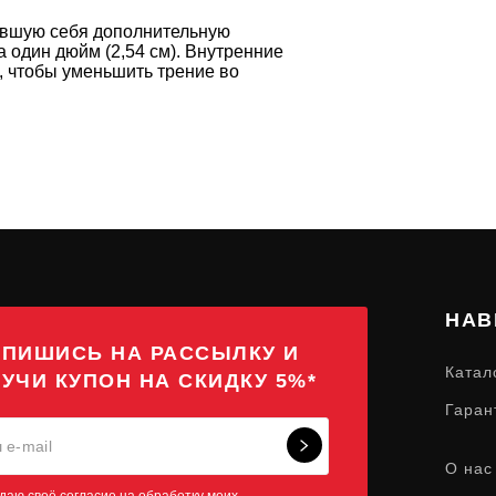
авшую себя дополнительную
 один дюйм (2,54 см). Внутренние
, чтобы уменьшить трение во
НАВ
ПИШИСЬ НА РАССЫЛКУ И
Катал
УЧИ КУПОН НА СКИДКУ 5%*
Гаран
О нас