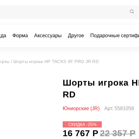
жда
Форма
Аксессуары
Другое
Подарочные сертиф
орты /
Шорты игрока HP TACKS XF PRO JR RD
Шорты игрока H
RD
Юниорские (JR)
Арт.
5581058
СКИДКА -25%
16 767 Р
22 357 Р