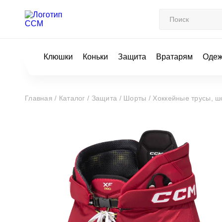
Клюшки
Коньки
Защита
Вратарям
Оде
Главная /
Каталог /
Защита /
Шорты /
Хоккейные трусы, ш