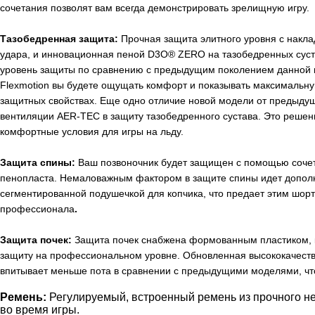
сочетания позволят вам всегда демонстрировать зрелищную игру.
Тазобедренная защита:
Прочная защита элитного уровня с накл
удара, и инновационная пеной D3O® ZERO на тазобедренных суст
уровень защиты по сравнению с предыдущим поколением данной
Flexmotion
вы будете ощущать комфорт и показывать максимальную
защитных свойствах. Еще одно отличие новой модели от предыду
вентиляции
AER
-
TEC
в защиту тазобедренного сустава. Это решен
комфортные условия для игры на льду.
Защита спины:
Ваш позвоночник будет защищен с помощью соч
пенопласта. Немаловажным фактором в защите спины идет дополн
сегментированной подушечкой для копчика, что предает этим шор
профессионала
.
Защита почек:
Защита почек снабжена формованным пластиком,
защиту на профессиональном уровне. Обновленная высококачест
впитывает меньше пота в сравнении с предыдущими моделями, чт
Ремень:
Регулируемый, встроенный ремень из прочного н
во время игры.