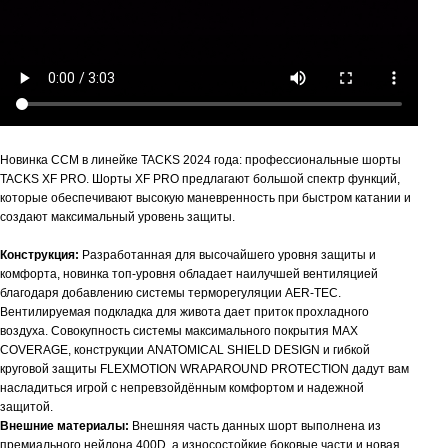
Новинка
CCM
в линейке
TACKS
2024 года: профессиональные шорты
TACKS
XF
PRO
. Шорты
XF
P
RO
предлагают большой спектр функций,
которые обеспечивают высокую маневренность при быстром катании и
создают максимальный уровень защиты.
Конструкция:
Разработанная для высочайшего уровня защиты и
комфорта, новинка топ-уровня обладает наилучшей вентиляцией
благодаря добавлению системы терморегуляции AER-TEC.
Вентилируемая подкладка для живота дает приток прохладного
воздуха
. Совокупность
системы максимального покрытия MAX
COVERAGE, конструкции ANATOMICAL SHIELD DESIGN и гибкой
круговой защиты FLEXMOTION WRAPAROUND PROTECTION
дадут вам
насладиться игрой с непревзойдённым комфортом и надежной
защитой.
Внешние материалы:
Внешняя часть данных шорт выполнена из
премиального нейлона 400
D
, а износостойкие боковые части и новая