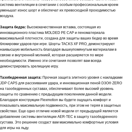
система вентиляции в сочетании с особым профессиональным кроем
уменьшат износ шорт и обеспечат их превосходной проходимостью
воздуха.
Защита бедра:
Высококачественная вставка, состоящая из
инновационного пластика
MOLDED
PE
CAP
и пеноматериала
максимальной плотности, создана для защиты ваших бедер во время
блокировки ударов при игре. Шорты
TACKS
XF
PRO
, демонстрируют
наивысшую мобильность благодаря вышеупомянутым материалам в
связке и внутренней молнией, которая расширяется по мере
необходимости. Именно эти сочетания позволят вам всегда
демонстрировать зрелищную игру.
Тазобедренная защита:
Прочная защита элитного уровня с накладками
JDP CAPS для рассеивания удара, и инновационная пеной D3O® ZERO
на тазобедренных суставах, обеспечивают более высокий уровень
защиты по сравнению с предыдущим поколением данной модели.
Благодаря конструкции
Flexmotion
вы будете ощущать комфорт и
показывать максимальную подвижность, при этом не теряя в защитных
свойствах. Еще одно отличие новой модели от предыдущей является
добавление системы вентиляции
AER
-
TEC
в защиту тазобедренного
сустава. Это решение создаст вам максимально комфортные условия
для игры на льду.