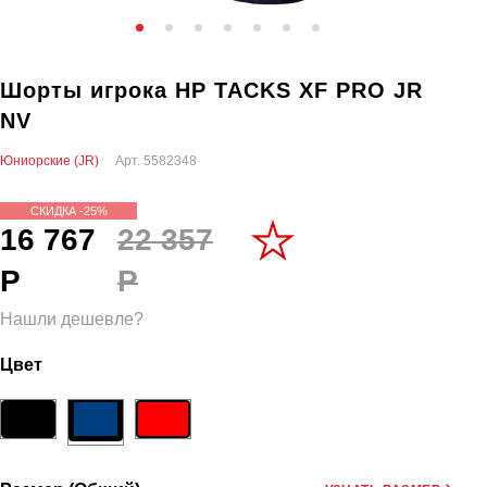
Шорты игрока HP TACKS XF PRO JR
NV
Юниорские (JR)
Арт.
5582348
СКИДКА -25%
16 767
22 357
Р
Р
Нашли дешевле?
Цвет