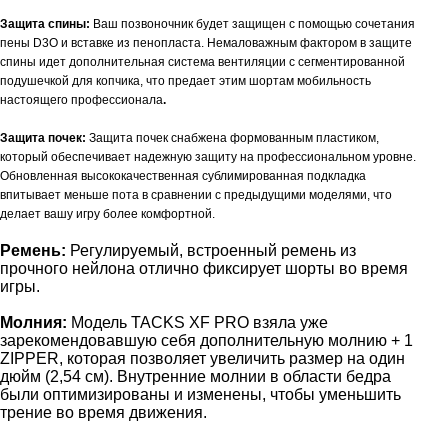
Защита спины:
Ваш позвоночник будет защищен с помощью сочетания
пены
D
3
O
и вставке из пенопласта. Немаловажным фактором в защите
спины идет дополнительная система вентиляции с сегментированной
подушечкой для копчика, что предает этим шортам мобильность
настоящего профессионала
.
Защита почек:
Защита почек снабжена формованным пластиком,
который
обеспечивает надежную защиту на профессиональном уровне.
Обновленная высококачественная сублимированная подкладка
впитывает меньше пота в сравнении с предыдущими моделями, что
делает вашу игру более комфортной.
Ремень:
Регулируемый, встроенный ремень из
прочного нейлона отлично фиксирует шорты во время
игры.
Молния:
Модель
TACKS
XF
P
RO
взяла уже
зарекомендовавшую себя дополнительную молнию + 1
ZIPPER, которая позволяет увеличить размер на один
дюйм (2,54 см). Внутренние молнии в области бедра
были оптимизированы и изменены, чтобы уменьшить
трение во время движения.