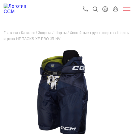
Главная /
Каталог /
Защита /
Шорты /
Хоккейные трусы, шорты /
Шорты
игрока HP TACKS XF PRO JR NV