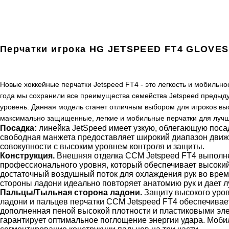
Перчатки игрока HG JETSPEED FT4 GLOVE
Новые хоккейные перчатки Jetspeed FT4 - это легкость и мобильно
года мы сохранили все преимущества семейства Jetspeed предыду
уровень. Данная модель станет отличным выбором для игроков выс
максимально защищенные, легкие и мобильные перчатки для лучш
Посадка:
линейка JetSpeed имеет узкую, облегающую посад
свободная манжета предоставляет широкий диапазон движ
совокупности с высоким уровнем контроля и защиты.
Конструкция.
Внешняя отделка CCM Jetspeed FT4 выполне
профессионального уровня, который обеспечивает высокий
достаточный воздушный поток для охлаждения рук во врем
стороны ладони идеально повторяет анатомию рук и дает 
Пальцы/Тыльная сторона ладони.
Защиту высокого уров
ладони и пальцев перчатки CCM Jetspeed FT4 обеспечивает 
дополненная пеной высокой плотности и пластиковыми эл
гарантирует оптимальное поглощение энергии удара. Моби