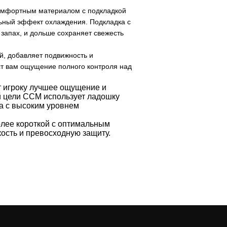
комфортным материалом с подкладкой
ельный эффект охлаждения. Подкладка с
запах, и дольше сохраняет свежесть
ей, добавляет подвижность и
ст вам ощущение полного контроля над
т игроку лучшее ощущение и
й цели CCM использует ладошку
ла с высоким уровнем
олее короткой с оптимальным
кость и превосходную защиту.