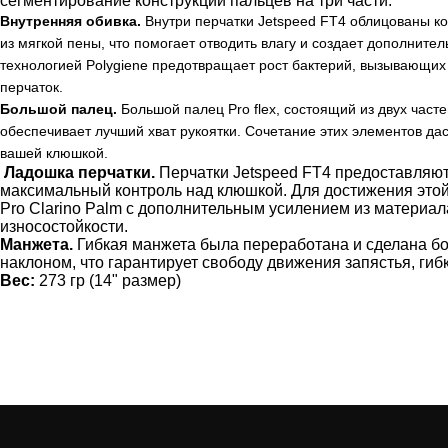
сегментирование конструкции пальцев на три части.
Внутренняя обивка.
Внутри перчатки Jetspeed FT4 облицованы 
из мягкой пены, что помогает отводить влагу и создает дополнит
технологией Polygiene предотвращает рост бактерий, вызывающих 
перчаток.
Большой палец.
Большой палец Pro flex, состоящий из двух част
обеспечивает лучший хват рукоятки. Сочетание этих элементов да
вашей клюшкой.
Ладошка перчатки.
Перчатки Jetspeed FT4 предоставляю
максимальный контроль над клюшкой. Для достижения это
Pro Clarino Palm с дополнительным усилением из материа
износостойкости.
Манжета.
Гибкая манжета была переработана и сделана б
наклоном, что гарантирует свободу движения запястья, гиб
Вес:
273 гр (14" размер)