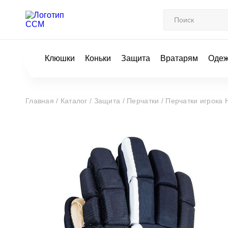
Клюшки
Коньки
Защита
Вратарям
Оде
Главная /
Каталог /
Защита /
Перчатки /
Перчатки игрок