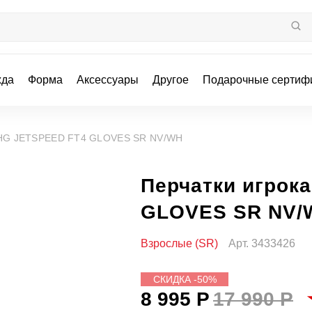
жда
Форма
Аксессуары
Другое
Подарочные сертиф
а HG JETSPEED FT4 GLOVES SR NV/WH
Перчатки игрок
GLOVES SR NV/
Взрослые (SR)
Арт.
3433426
СКИДКА -50%
8 995 Р
17 990 Р