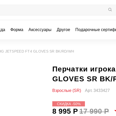
жда
Форма
Аксессуары
Другое
Подарочные сертиф
 HG JETSPEED FT4 GLOVES SR BK/RD/WH
Перчатки игрок
GLOVES SR BK/
Взрослые (SR)
Арт.
3433427
СКИДКА -50%
8 995 Р
17 990 Р