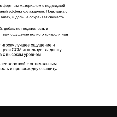
комфортным материалом с подкладкой
ельный эффект охлаждения. Подкладка с
запах, и дольше сохраняет свежесть
ей, добавляет подвижность и
ст вам ощущение полного контроля над
т игроку лучшее ощущение и
й цели CCM использует ладошку
ла с высоким уровнем
олее короткой с оптимальным
кость и превосходную защиту.