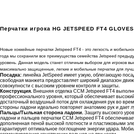
Перчатки игрока HG JETSPEED FT4 GLOVE
Новые хоккейные перчатки Jetspeed FT4 - это легкость и мобильно
года мы сохранили все преимущества семейства Jetspeed предыду
уровень. Данная модель станет отличным выбором для игроков выс
максимально защищенные, легкие и мобильные перчатки для лучш
Посадка:
линейка JetSpeed имеет узкую, облегающую посад
свободная манжета предоставляет широкий диапазон движ
совокупности с высоким уровнем контроля и защиты.
Конструкция.
Внешняя отделка CCM Jetspeed FT4 выполне
профессионального уровня, который обеспечивает высокий
достаточный воздушный поток для охлаждения рук во врем
стороны ладони идеально повторяет анатомию рук и дает 
Пальцы/Тыльная сторона ладони.
Защиту высокого уров
ладони и пальцев перчатки CCM Jetspeed FT4 обеспечивает 
дополненная пеной высокой плотности и пластиковыми эл
гарантирует оптимальное поглощение энергии удара. Моби