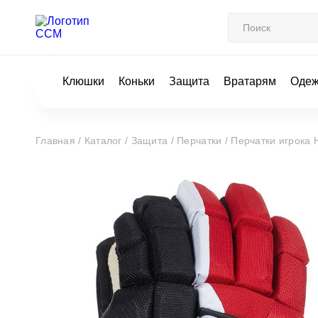
Клюшки
Коньки
Защита
Вратарям
Оде
Главная /
Каталог /
Защита /
Перчатки /
Перчатки игрока