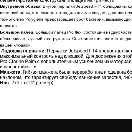
сегментирование конструкции пальцев на три части.
Внутренняя обивка.
Внутри перчатки Jetspeed FT4 облицованы 
из мягкой пены, что помогает отводить влагу и создает дополнит
технологией Polygiene предотвращает рост бактерий, вызывающих 
перчаток.
Большой палец.
Большой палец Pro flex, состоящий из двух част
обеспечивает лучший хват рукоятки. Сочетание этих элементов да
вашей клюшкой.
Ладошка перчатки.
Перчатки Jetspeed FT4 предоставляю
максимальный контроль над клюшкой. Для достижения это
Pro Clarino Palm с дополнительным усилением из материа
износостойкости.
Манжета.
Гибкая манжета была переработана и сделана б
наклоном, что гарантирует свободу движения запястья, гиб
Вес:
273 гр (14" размер)