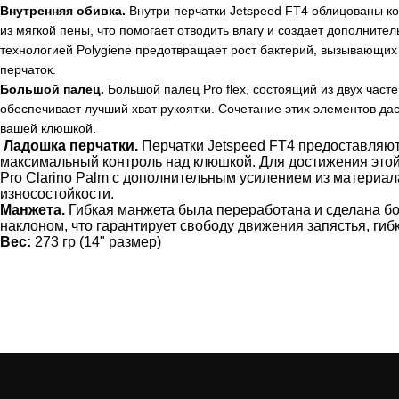
Внутренняя обивка.
Внутри перчатки Jetspeed FT4 облицованы 
из мягкой пены, что помогает отводить влагу и создает дополнит
технологией Polygiene предотвращает рост бактерий, вызывающих 
перчаток.
Большой палец.
Большой палец Pro flex, состоящий из двух част
обеспечивает лучший хват рукоятки. Сочетание этих элементов да
вашей клюшкой.
Ладошка перчатки.
Перчатки Jetspeed FT4 предоставляю
максимальный контроль над клюшкой. Для достижения это
Pro Clarino Palm с дополнительным усилением из материа
износостойкости.
Манжета.
Гибкая манжета была переработана и сделана б
наклоном, что гарантирует свободу движения запястья, гиб
Вес:
273 гр (14" размер)