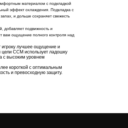
комфортным материалом с подкладкой
ельный эффект охлаждения. Подкладка с
запах, и дольше сохраняет свежесть
ей, добавляет подвижность и
ст вам ощущение полного контроля над
т игроку лучшее ощущение и
й цели CCM использует ладошку
ла с высоким уровнем
олее короткой с оптимальным
кость и превосходную защиту.