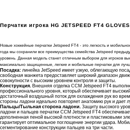
Перчатки игрока HG JETSPEED FT4 GLOVE
Новые хоккейные перчатки Jetspeed FT4 - это легкость и мобильно
года мы сохранили все преимущества семейства Jetspeed предыду
уровень. Данная модель станет отличным выбором для игроков выс
максимально защищенные, легкие и мобильные перчатки для лучш
Посадка:
линейка JetSpeed имеет узкую, облегающую посад
свободная манжета предоставляет широкий диапазон движ
совокупности с высоким уровнем контроля и защиты.
Конструкция.
Внешняя отделка CCM Jetspeed FT4 выполне
профессионального уровня, который обеспечивает высокий
достаточный воздушный поток для охлаждения рук во врем
стороны ладони идеально повторяет анатомию рук и дает 
Пальцы/Тыльная сторона ладони.
Защиту высокого уров
ладони и пальцев перчатки CCM Jetspeed FT4 обеспечивает 
дополненная пеной высокой плотности и пластиковыми эл
гарантирует оптимальное поглощение энергии удара. Моби
сегментирование конструкции пальцев на три части.