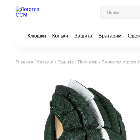
Клюшки
Коньки
Защита
Вратарям
Оде
Главная /
Каталог /
Защита /
Перчатки /
Перчатки игрок