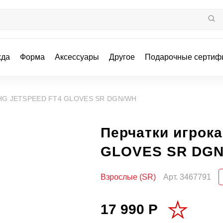
жда
Форма
Аксессуары
Другое
Подарочные сертиф
а HG JETSPEED FT4 GLOVES SR DGN/WH
Перчатки игрок
GLOVES SR DG
Взрослые (SR)
Арт.
3467791
17 990 Р