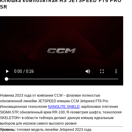
Клюшка композитная HS JETSPEED FT6 PRO
SR
Новинка 2023 года от компании CCM – флагман полностью
обновленной линейки JETSPEED клюшка CCM Jetspeed FT6 Pro.
Инновационная технология
NANOLITE SHIELD
, карбоновое плетение
SIGMA STP, обновленный крюк RR-100, R-геометрия шафта, технология
SKELETON+ в области тейпера делают данную клюшку идеальным
выбором для игроков самого высокого уровня.
Уровень:
топовая модель линейки Jetspeed 2023 года.