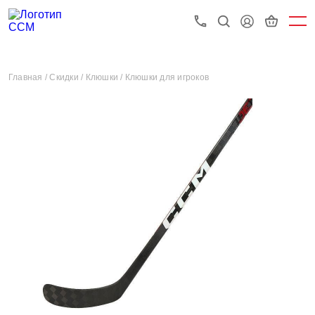
Главная /
Скидки /
Клюшки /
Клюшки для игроков