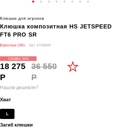
Клюшки для игроков
Клюшка композитная HS JETSPEED
FT6 PRO SR
Взрослые (SR)
Арт.
4740649
СКИДКА -50%
18 275
36 550
Р
Р
Нашли дешевле?
Хват
L
Загиб клюшки