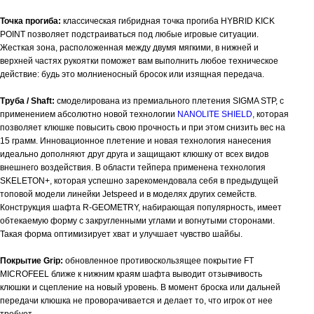
Точка прогиба:
классическая гибридная точка прогиба HYBRID KICK
POINT позволяет подстраиваться под любые игровые ситуации.
Жесткая зона, расположенная между двумя мягкими, в нижней и
верхней частях рукоятки поможет вам выполнить любое техническое
действие: будь это молниеносный бросок или изящная передача.
Труба / Shaft:
смоделирована из премиального плетения SIGMA STP, с
применением абсолютно новой технологии
NANOLITE SHIELD
, которая
позволяет клюшке повысить свою прочность и при этом снизить вес на
15 грамм. Инновационное плетение и новая технология нанесения
идеально дополняют друг друга и защищают клюшку от всех видов
внешнего воздействия. В области тейпера применена технология
SKELETON+, которая успешно зарекомендовала себя в предыдущей
топовой модели линейки Jetspeed и в моделях других семейств.
Конструкция шафта R-GEOMETRY, набирающая популярность, имеет
обтекаемую форму с закругленными углами и вогнутыми сторонами.
Такая форма оптимизирует хват и улучшает чувство шайбы.
Покрытие Grip:
обновленное противоскользящее покрытие FT
MICROFEEL ближе к нижним краям шафта выводит отзывчивость
клюшки и сцепление на новый уровень. В момент броска или дальней
передачи клюшка не проворачивается и делает то, что игрок от нее