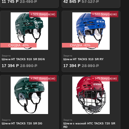
11 745 Р
23 490 Р
42 845 Р
57 127 Р
+ 522 бонуса(ов)
+ 522 бонуса(ов)
СКИДКА -40%
СКИДКА -40%
Защита
Защита
Шлем HT TACKS 910 SR DGN
Шлем HT TACKS 910 SR RY
17 394 Р
28 990 Р
17 394 Р
28 990 Р
+ 747 бонуса(ов)
+ 945 бонуса(ов)
Защита
Защита
Шлем HT TACKS 720 SR DG
Шлем с маской HTC TACKS 720 SR
RD