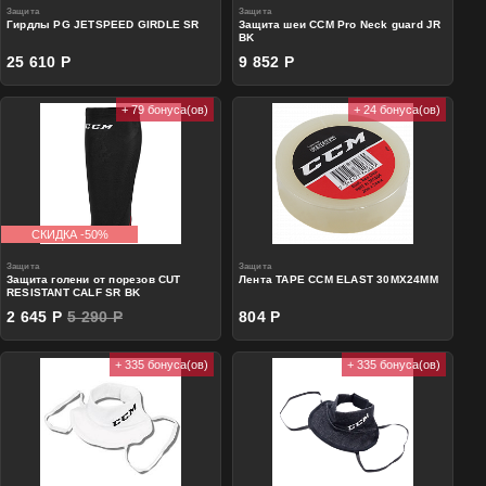
Защита
Защита
Гирдлы PG JETSPEED GIRDLE SR
Защита шеи CCM Pro Neck guard JR
BK
25 610 Р
9 852 Р
+ 79 бонуса(ов)
+ 24 бонуса(ов)
СКИДКА -50%
Защита
Защита
Защита голени от порезов CUT
Лента TAPE CCM ELAST 30MX24MM
RESISTANT CALF SR BK
2 645 Р
5 290 Р
804 Р
+ 335 бонуса(ов)
+ 335 бонуса(ов)