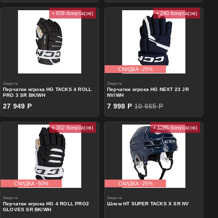
+ 838 бонуса(ов)
+ 240 бонуса(ов)
СКИДКА -25%
Защита
Защита
Перчатки игрока HG TACKS 4 ROLL
Перчатки игрока HG NEXT 23 JR
PRO 3 SR BK/WH
NV/WH
27 949 Р
7 998 Р
10 665 Р
+ 352 бонуса(ов)
+ 1285 бонуса(ов)
СКИДКА -50%
СКИДКА -25%
Защита
Защита
Перчатки игрока HG 4 ROLL PRO2
Шлем HT SUPER TACKS X SR NV
GLOVES SR BK/WH