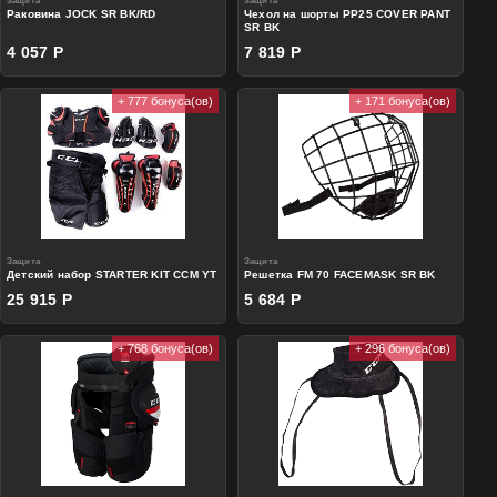
Защита
Защита
Раковина JOCK SR BK/RD
Чехол на шорты PP25 COVER PANT
SR BK
4 057 Р
7 819 Р
+ 777 бонуса(ов)
+ 171 бонуса(ов)
Защита
Защита
Детский набор STARTER KIT CCM YT
Решетка FM 70 FACEMASK SR BK
25 915 Р
5 684 Р
+ 768 бонуса(ов)
+ 296 бонуса(ов)