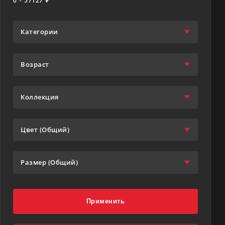
0
-
57127
₽
Категории
Возраст
Коллекция
Цвет (Общий)
Размер (Общий)
Применить