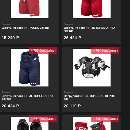
Защита
Защита
Шорты игрока HP TACKS JR RD
Шорты игрока HP JETSPEED PRO
SR RD
15 240 Р
26 424 Р
+ 793 бонуса(ов)
+ 784 бонуса(ов)
Защита
Защита
Шорты игрока HP JETSPEED PRO
Нагрудник SP JETSPEED FT8 PRO
SR NV
SR
26 424 Р
26 119 Р
+ 244 бонуса(ов)
+ 838 бонуса(ов)