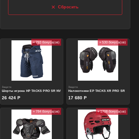
Сбросить
+ 793 бонуса(ов)
+ 530 бонуса(ов)
Защита
Защита
Шорты игрока HP TACKS PRO SR NV
Налокотники EP TACKS XR PRO SR
26 424 Р
17 680 Р
+ 784 бонуса(ов)
+ 1708 бонуса(ов)