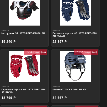
Защита
Защита
Нагрудник SP JETSPEED FT880 SR
Перчатки игрока HG JETSPEED FT8
SR NV/WH
15 240 Р
22 357 Р
+ 564 бонуса(ов)
+ 1037 бонуса(ов)
Защита
Защита
Перчатки игрока HG JETSPEED FT8
Шлем HT TACKS 920 SR NV
JR RD/WH
18 799 Р
34 557 Р