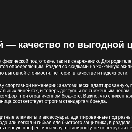
й
— качество по выгодной 
к физической подготовке, так и к снаряжению. Для родител
тся определяющим. Раздел со скидками на хоккейную экип
.
 выгодной стоимости, не теряя в качестве и надежности
ву спортивной инженерии: анатомически адаптированную, п
льных линейках, и теперь доступны по сниженным ценам. Э
комфорт при ограниченном бюджете. Важно, что сниженная 
ница соответствует строгим стандартам бренда.
итные элементы и аксессуары, адаптированные под разные
арда или легкая и гибкая для быстрого защитника, в разде
ть первую профессиональную экипировку, не перегружая с