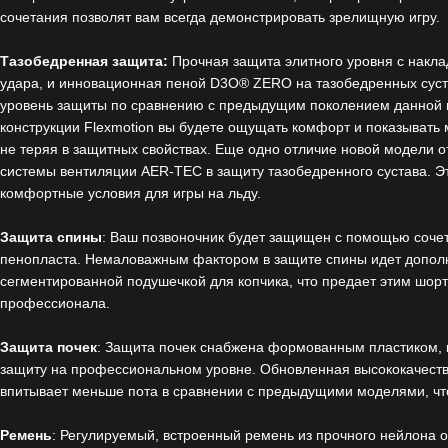
сочетания позволят вам всегда демонстрировать зрелищную игру.
Тазобедренная защита:
Прочная защита элитного уровня с накл
удара, и инновационная пеной D3O® ZERO на тазобедренных суст
уровень защиты по сравнению с предыдущим поколением данной 
конструкции Flexmotion вы будете ощущать комфорт и показывать
не теряя в защитных свойствах. Еще одно отличие новой модели 
системы вентиляции AER-TEC в защиту тазобедренного сустава. Э
комфортные условия для игры на льду.
Защита спины
: Ваш позвоночник будет защищен с помощью сочет
пенопласта. Немаловажным фактором в защите спины идет дополн
сегментированной подушечкой для копчика, что предает этим шор
профессионала.
Защита почек
: Защита почек снабжена формованным пластиком,
защиту на профессиональном уровне. Обновленная высококачест
впитывает меньше пота в сравнении с предыдущими моделями, чт
Ремень
: Регулируемый, встроенный ремень из прочного нейлона 