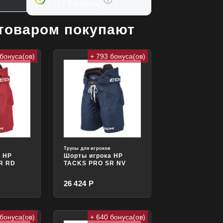
3 177 ₽ в месяц
 товаром покупают
 бонуса(ов)
+ 793 бонуса(ов)
в
Трусы для игроков
а HP
Шорты игрока HP
R RD
TACKS PRO SR NV
26 424 Р
 бонуса(ов)
+ 640 бонуса(ов)