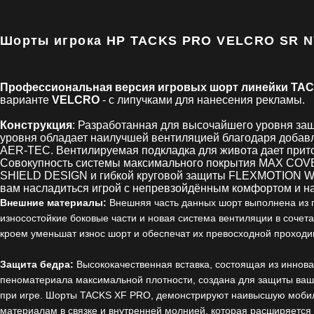
Шорты игрока HP TACKS PRO VELCRO SR 
Профессиональная версия игровых шорт линейки TA
варианте
VELCRO
- с липучками для нанесения рекламы.
Конструкция
: Разработанная для высочайшего уровня защ
уровня обладает наилучшей вентиляцией благодаря доба
AER-TEC. Вентилируемая подкладка для живота дает прито
Совокупность системы максимального покрытия MAX CO
SHIELD DESIGN и гибкой круговой защиты FLEXMOTIO
вам насладиться игрой с непревзойдённым комфортом и н
Внешние материалы:
Внешняя часть данных шорт выполнена из 
износостойкие боковые части и новая система вентиляции в соче
кроем уменьшат износ шорт и обеспечат их превосходной проходи
Защита бедра:
Высококачественная вставка, состоящая из инно
пеноматериала максимальной плотности, создана для защиты ваш
при игре. Шорты TACKS XF PRO, демонстрируют наивысшую моби
материалам в связке и внутренней молнией, которая расширяется