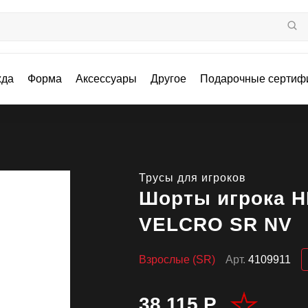
жда
Форма
Аксессуары
Другое
Подарочные сертиф
Трусы для игроков
Шорты игрока 
VELCRO SR NV
Взрослые (SR)
Арт.
4109911
38 115 Р