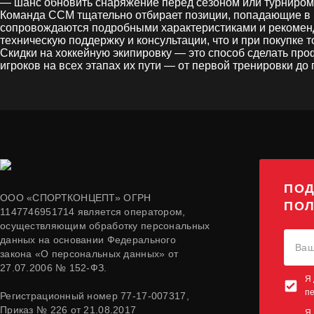
— шанс обновить снаряжение перед сезоном или турниром
Команда CCM тщательно отбирает позиции, попадающие в ра
сопровождаются подробными характеристиками и рекоменда
техническую поддержку и консультации, что и при покупке 
Скидки на хоккейную экипировку — это способ сделать п
игроков на всех этапах их пути — от первой тренировки до
ПОД
ООО «СПОРТКОНЦЕПТ» ОГРН
ПОЛ
1147746951714 является оператором,
осуществляющим обработку персональных
данных на основании Федерального
закона «О персональных данных» от
27.07.2006 № 152-ФЗ.
Я 
п
Регистрационный номер 77-17-007317,
Приказ № 226 от 21.08.2017
Я 