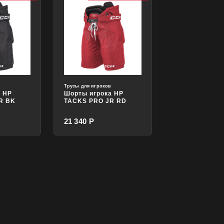
в
Трусы для игроков
а HP
Шорты игрока HP
R BK
TACKS PRO JR RD
21 340 Р