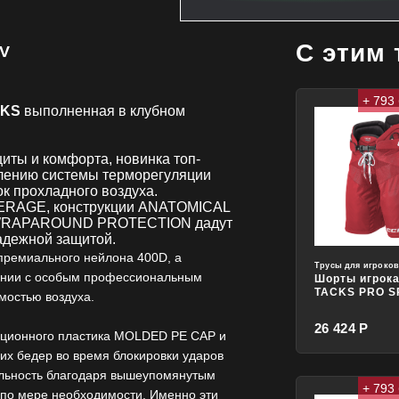
С этим
NV
+ 793
CKS
выполненная в клубном
иты и комфорта, новинка топ-
влению системы терморегуляции
к прохладного воздуха.
VERAGE, конструкции ANATOMICAL
N WRAPAROUND PROTECTION дадут
адежной защитой.
премиального нейлона 400D, а
Трусы для игроко
тании с особым профессиональным
Шорты игрок
TACKS PRO S
мостью воздуха.
26 424 Р
вационного пластика MOLDED PE CAP и
их бедер во время блокировки ударов
льность благодаря вышеупомянутым
+ 793
 по мере необходимости. Именно эти