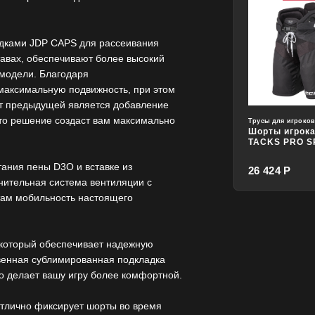
адками JDP CAPS для рассеивания
авах, обеспечивают более высокий
модели. Благодаря
 максимальную подвижность, при этом
от предыдущей является добавление
то решение создаст вам максимально
Трусы для игроко
Шорты игрок
TACKS PRO S
ания пены D3O и вставке из
26 424 Р
ительная система вентиляции с
там мобильность настоящего
 который обеспечивает надежную
венная сублимированная подкладка
о делает вашу игру более комфортной.
отлично фиксирует шорты во время