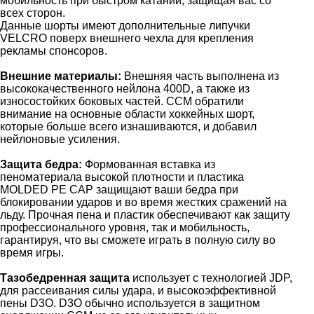
мобильность при быстром катании, защищая вас со
всех сторон.
Данные шорты имеют дополнительные липучки
VELCRO поверх внешнего чехла для крепления
рекламы спонсоров.
Внешние материалы:
Внешняя часть выполнена из
высококачественного нейлона 400D, а также из
износостойких боковых частей. CCM обратили
внимание на основные области хоккейных шорт,
которые больше всего изнашиваются, и добавил
нейлоновые усиления.
Защита бедра:
Формованная вставка из
пеноматериала высокой плотности и пластика
MOLDED PE CAP защищают ваши бедра при
блокировании ударов и во время жестких сражений на
льду. Прочная пена и пластик обеспечивают как защиту
профессионального уровня, так и мобильность,
гарантируя, что вы сможете играть в полную силу во
время игры.
Тазобедренная защита
использует с технологией JDP,
для рассеивания силы удара, и высокоэффективной
пены D3O. D3O обычно используется в защитном