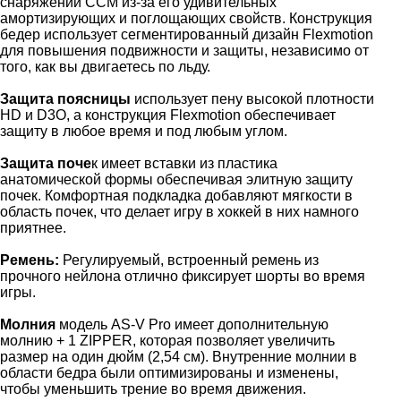
снаряжении CCM из-за его удивительных
амортизирующих и поглощающих свойств. Конструкция
бедер использует сегментированный дизайн Flexmotion
для повышения подвижности и защиты, независимо от
того, как вы двигаетесь по льду.
Защита поясницы
использует пену высокой плотности
HD и D3O, а конструкция Flexmotion обеспечивает
защиту в любое время и под любым углом.
Защита поче
к имеет вставки из пластика
анатомической формы обеспечивая элитную защиту
почек. Комфортная подкладка добавляют мягкости в
область почек, что делает игру в хоккей в них намного
приятнее.
Ремень:
Регулируемый, встроенный ремень из
прочного нейлона отлично фиксирует шорты во время
игры.
Молния
модель AS-V Pro имеет дополнительную
молнию + 1 ZIPPER, которая позволяет увеличить
размер на один дюйм (2,54 см). Внутренние молнии в
области бедра были оптимизированы и изменены,
чтобы уменьшить трение во время движения.