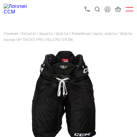
Главная /
Каталог /
Защита /
Шорты /
Хоккейные трусы, шорты /
Шорты
игрока HP TACKS PRO VELCRO SR BK