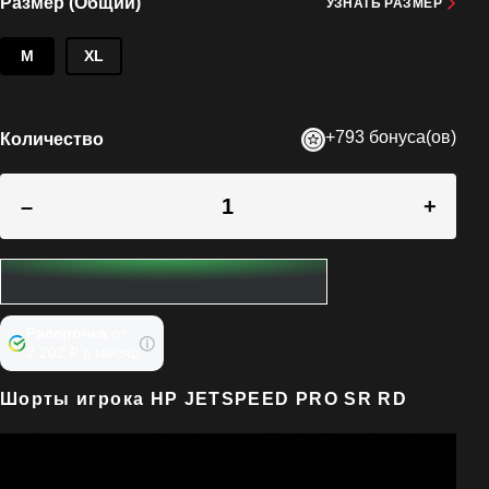
Размер (Общий)
УЗНАТЬ РАЗМЕР
M
XL
+793 бонуса(ов)
Количество
–
+
Рассрочка
от
2 202 ₽ в месяц
Шорты игрока HP JETSPEED PRO SR RD