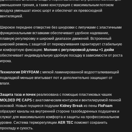
уменьшения трения, а также конструкция с максимальным потоком
воздуха уменьшат износ шорт и обеспечат их превосходной
вентиляцией.
Широкое переднее отверстие без шнуровки с липучками с эластичными
функциональными вставками обеспечивает удобное надевание,
плавную регулировку и широкий диапазон движений. Встроенный
широкий ремень с защитой от перекручивания гарантирует стабильную
и комфортную фиксацию.
Молния с регулировкой длины +1 дюйм
обеспечивает индивидуальную удобную посадку в зависимости от роста
игрока.
Технология
DRYFOAM
с мягкой ламинированной водоотталкивающей
подкладкой меньше впитывает пот и дополнительно защищает от
влаги.
Защита таза и почек
реализована с помощью пластиковых чашек
MOLDED PE
CAPS
с анатомическим контуром и вентилируемой пенной
основой. Новые гнущиеся подушки
Kidney Break
из пены
FloFoam
образуют каналы на внутренней стороне тазобедренных подушечек и
служат для максимального комфорта и защиты на профессиональном
уровне. Система терморегуляции
AER TEC
поможет сохранить
прохладу и сухость.