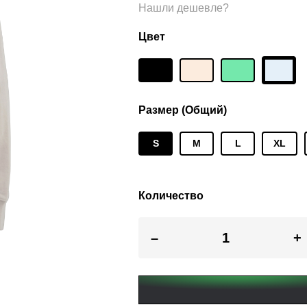
Нашли дешевле?
Цвет
Размер (Общий)
S
M
L
XL
Количество
–
+