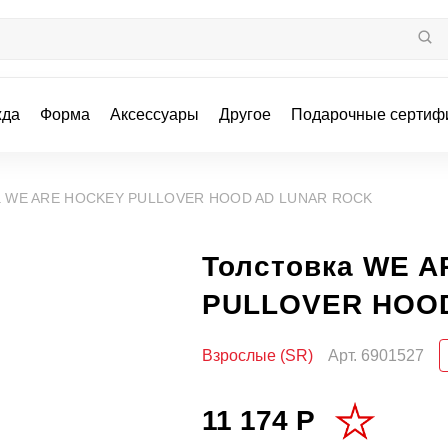
жда
Форма
Аксессуары
Другое
Подарочные сертиф
ка WE ARE HOCKEY PULLOVER HOOD AD LUNAR ROCK
Толстовка WE 
PULLOVER HOO
Взрослые (SR)
Арт.
6901527
11 174 Р