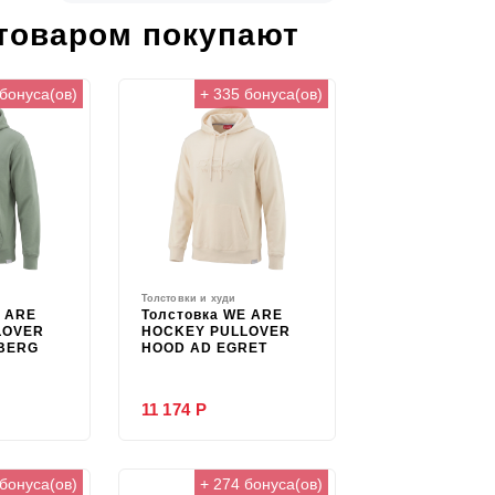
 товаром покупают
 бонуса(ов)
+ 335 бонуса(ов)
Толстовки и худи
E ARE
Толстовка WE ARE
LOVER
HOCKEY PULLOVER
EBERG
HOOD AD EGRET
11 174 Р
 бонуса(ов)
+ 274 бонуса(ов)