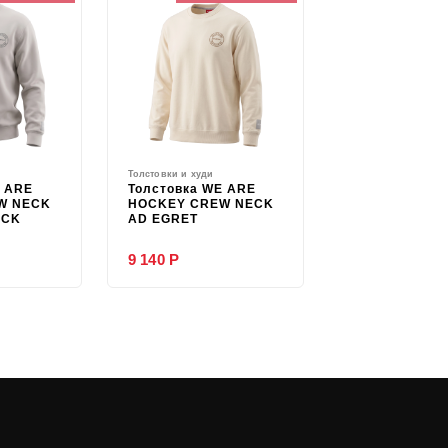
Толстовки и худи
E ARE
Толстовка WE ARE
W NECK
HOCKEY CREW NECK
OCK
AD EGRET
9 140 Р