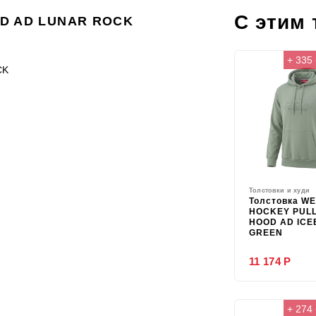
С этим
OD AD LUNAR ROCK
+ 335
CK
Толстовки и худи
Толстовка W
HOCKEY PUL
HOOD AD IC
GREEN
11 174 Р
+ 274