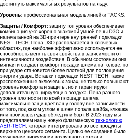
достигнуть максимальных результатов на льду.
Уровень:
профессиональная модель линейки TACKS.
Защиты / Комфорт:
защиту топ уровня обеспечивает
комбинация уже хорошо знакомой умной пены D3O и
напечатанной на 3D-принтере внутренней подкладки
NEST TECH. Пена D3O располагается в ключевых
областях, где наиболее эффективно используется ее
способность менять свои свойства в зависимости от
интенсивности воздействия. В обычном состоянии она
мягкая и создает комфорт посадки шлема на голове, но
при ударе становится более плотной для поглощения
энергии удара. Вставки подкладки NEST TECH, также
расположенные включевых зонах, не только повышают
уровень комфорта и защиты, но и гарантируют
дополнительную циркуляцию воздуха. Пена разного
уровня плотности по всей площади шлема
максимально защищает вашу голову вне зависимости
от того, под каким углом в шлем попала шайба, клюшка
или произошел удар об лед или борт. В 2023 году мы
представляем нашу новую флагманскую
технологию
AER-TECH
, которая интегрирована во все продукты
верхнего ценового сегмента. Целью ее создания было
улучшение циркуляции воздушного потока и