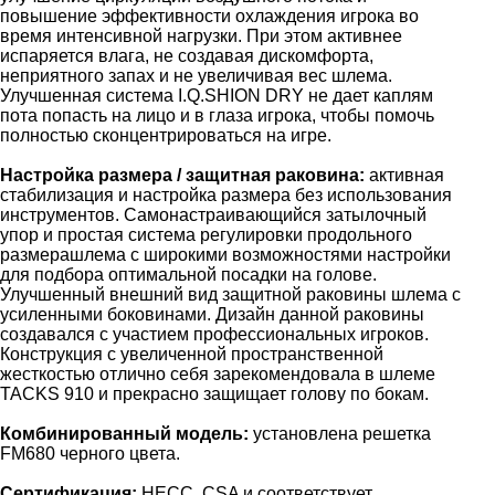
повышение эффективности охлаждения игрока во
время интенсивной нагрузки. При этом активнее
испаряется влага, не создавая дискомфорта,
неприятного запах и не увеличивая вес шлема.
Улучшенная система I.Q.SHION DRY не дает каплям
пота попасть на лицо и в глаза игрока, чтобы помочь
полностью сконцентрироваться на игре.
Настройка размера / защитная раковина:
активная
стабилизация и настройка размера без использования
инструментов. Самонастраивающийся затылочный
упор и простая система регулировки продольного
размерашлема с широкими возможностями настройки
для подбора оптимальной посадки на голове.
Улучшенный внешний вид защитной раковины шлема с
усиленными боковинами. Дизайн данной раковины
создавался с участием профессиональных игроков.
Конструкция с увеличенной пространственной
жесткостью отлично себя зарекомендовала в шлеме
TACKS 910 и прекрасно защищает голову по бокам.
Комбинированный модель:
установлена решетка
FM680 черного цвета.
Сертификация:
HECC, CSA и соответствует