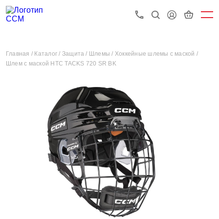
Главная /
Каталог /
Защита /
Шлемы /
Хоккейные шлемы с маской /
Шлем с маской HTC TACKS 720 SR BK