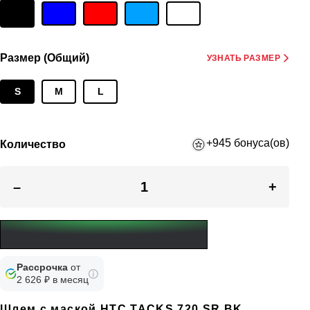
Размер (Общий)
УЗНАТЬ РАЗМЕР
S
M
L
+945 бонуса(ов)
Количество
–
+
Рассрочка
от
2 626 ₽ в месяц
Шлем с маской HTC TACKS 720 SR BK