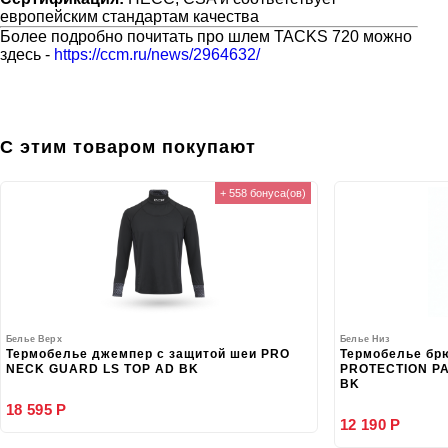
европейским стандартам качества
Более подробно почитать про шлем TACKS 720 можно
здесь -
https://ccm.ru/news/2964632/
С этим товаром покупают
+ 558 бонуса(ов)
Белье Верх
Белье Низ
Термобелье джемпер с защитой шеи PRO
Термобелье бр
NECK GUARD LS TOP AD BK
PROTECTION PA
BK
18 595 Р
12 190 Р