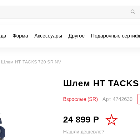
жда
Форма
Аксессуары
Другое
Подарочные сертиф
/
Шлем HT TACKS 720 SR NV
Шлем HT TACKS 
Взрослые (SR)
Арт.
4742630
24 899 Р
Нашли дешевле?