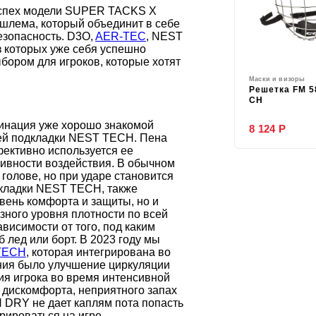
Успех модели SUPER TACKS X
шлема, который объединит в себе
езопасность. D3O,
AER-TEC
, NEST
з которых уже себя успешно
ором для игроков, которые хотят
Маски и визоры
Решетка FM 5
CH
бинация уже хорошо знакомой
8 124 Р
ней подкладки NEST TECH. Пена
фективно используется ее
сивности воздействия. В обычном
голове, но при ударе становится
дкладки NEST TECH, также
вень комфорта и защиты, но и
зного уровня плотности по всей
исимости от того, под каким
 лед или борт. В 2023 году мы
-TECH
, которая интегрирована во
ания было улучшение циркуляции
я игрока во время интенсивной
я дискомфорта, неприятного запах
 DRY не дает каплям пота попасть
рироваться на игре.