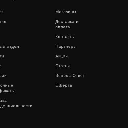
ог
Магазины
тия
Доставка и
оплата
Контакты
ый отдел
Партнеры
ти
Акции
и
Статьи
сии
Вопрос-Ответ
рочные
Оферта
фикаты
ика
денциальности