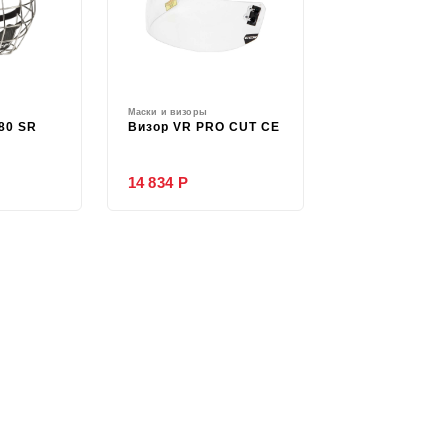
Маски и визоры
80 SR
Визор VR PRO CUT CE
14 834 Р