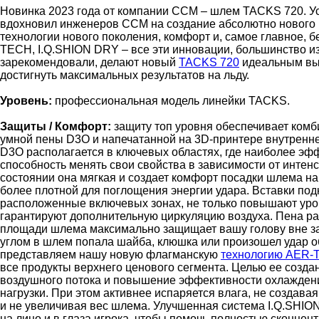
Новинка 2023 года от компании CCM – шлем TACKS 720. 
вдохновил инженеров CCM на создание абсолютно нового 
технологии нового поколения, комфорт и, самое главное, б
TECH, I.Q.SHION DRY – все эти инновации, большинство и
зарекомендовали, делают новый
TACKS 720
идеальным выб
достигнуть максимальных результатов на льду.
Уровень:
профессиональная модель линейки TACKS.
Защиты / Комфорт:
защиту топ уровня обеспечивает ком
умной пены D3O и напечатанной на 3D-принтере внутрен
D3O располагается в ключевых областях, где наиболее эф
способность менять свои свойства в зависимости от интен
состоянии она мягкая и создает комфорт посадки шлема на 
более плотной для поглощения энергии удара. Вставки по
расположенные включевых зонах, не только повышают уро
гарантируют дополнительную циркуляцию воздуха. Пена ра
площади шлема максимально защищает вашу голову вне зав
углом в шлем попала шайба, клюшка или произошел удар об
представляем нашу новую флагманскую
технологию AER
все продукты верхнего ценового сегмента. Целью ее созд
воздушного потока и повышение эффективности охлаждени
нагрузки. При этом активнее испаряется влага, не создава
и не увеличивая вес шлема. Улучшенная система I.Q.SHION
на лицо и в глаза игрока, чтобы помочь полностью сконцент