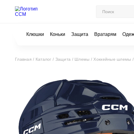
Клюшки
Коньки
Защита
Вратарям
Оде
Главная /
Каталог /
Защита /
Шлемы /
Хоккейные шлемы 