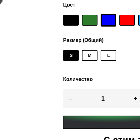
Цвет
Размер (Общий)
S
M
L
Количество
–
+
С этим