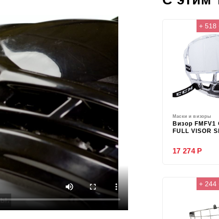
+ 518
Маски и визоры
Визор FMFV1
FULL VISOR 
17 274 Р
+ 244