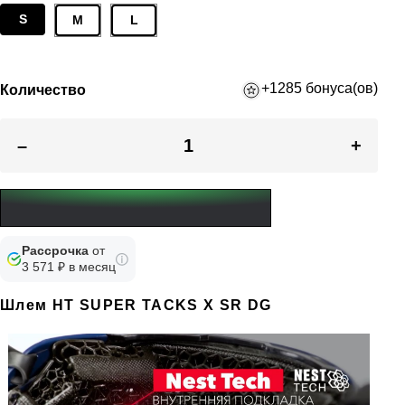
S
M
L
+1285 бонуса(ов)
Количество
–
+
Рассрочка
от
3 571 ₽ в месяц
Шлем HT SUPER TACKS X SR DG