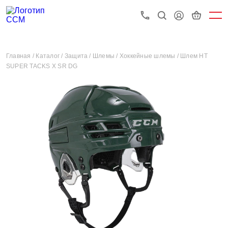
Главная /
Каталог /
Защита /
Шлемы /
Хоккейные шлемы /
Шлем HT
SUPER TACKS X SR DG