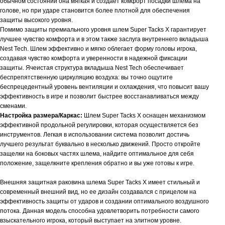
обычном состоянии она мягкая и создает комфорт посадки шлема на
голове, но при ударе становится более плотной для обеспечения
защиты высокого уровня.
Помимо защиты премиального уровня шлем Super Tacks X гарантирует
лучшее чувство комфорта и в этом также заслуга внутреннего вкладыша
Nest Tech. Шлем эффективно и мягко облегает форму головы игрока,
создавая чувство комфорта и уверенности в надежной фиксации
защиты. Ячеистая структура вкладыша Nest Tech обеспечивает
беспрепятственную циркуляцию воздуха: вы точно ощутите
беспрецедентный уровень вентиляции и охлаждения, что повысит вашу
эффективность в игре и позволит быстрее восстанавливаться между
сменами.
Настройка размера/Каркас:
Шлем Super Tacks X оснащен механизмом
эффективной продольной регулировки, которая осуществляется без
инструментов. Легкая в использовании система позволит достичь
лучшего результат буквально в несколько движений. Просто откройте
защелки на боковых частях шлема, найдите оптимальное для себя
положение, защелкните крепления обратно и вы уже готовы к игре.
Внешняя защитная раковина шлема Super Tacks X имеет стильный и
современный внешний вид, но ее дизайн создавался с прицелом на
эффективность защиты от ударов и создании оптимального воздушного
потока. Данная модель способна удовлетворить потребности самого
взыскательного игрока, который выступает на элитном уровне.