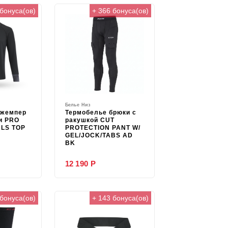
 бонуса(ов)
+ 366 бонуса(ов)
Белье Низ
джемпер
Термобелье брюки с
и PRO
ракушкой CUT
LS TOP
PROTECTION PANT W/
GEL/JOCK/TABS AD
BK
12 190 Р
 бонуса(ов)
+ 143 бонуса(ов)