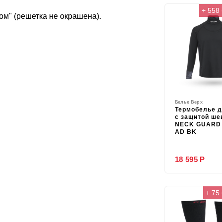
+ 558
ом" (решетка не окрашена).
Белье Верх
Термобелье 
с защитой ше
NECK GUARD 
AD BK
18 595 Р
+ 75