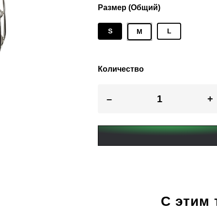
Размер (Общий)
S
L
M
Количество
–
+
С этим