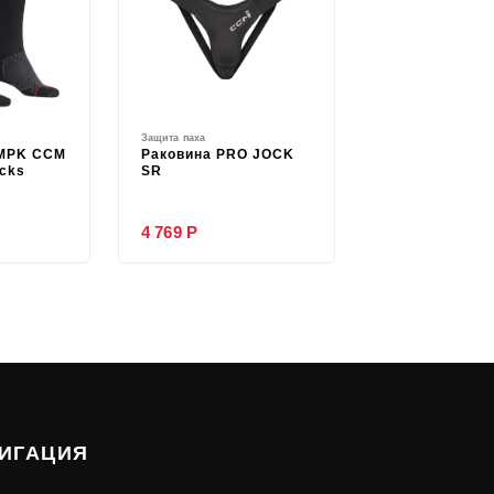
Защита паха
MPK CCM
Раковина PRO JOCK
cks
SR
4 769 Р
ИГАЦИЯ