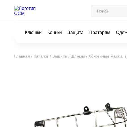
Клюшки
Коньки
Защита
Вратарям
Оде
Главная /
Каталог /
Защита /
Шлемы /
Хоккейные маски, в