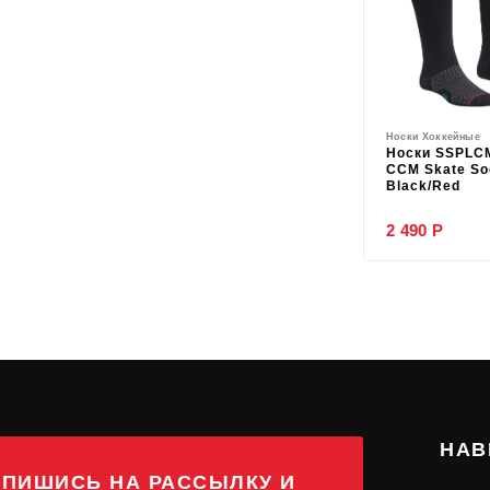
Носки Хоккейные
Носки SSPLC
CCM Skate So
Black/Red
2 490 Р
НАВ
ПИШИСЬ НА РАССЫЛКУ И