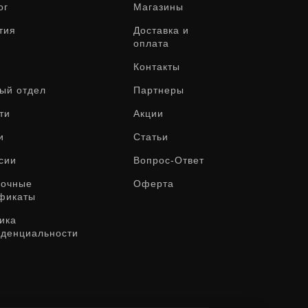
ог
Магазины
тия
Доставка и
оплата
Контакты
ый отдел
Партнеры
ти
Акции
и
Статьи
сии
Вопрос-Ответ
рочные
Оферта
фикаты
ика
денциальности