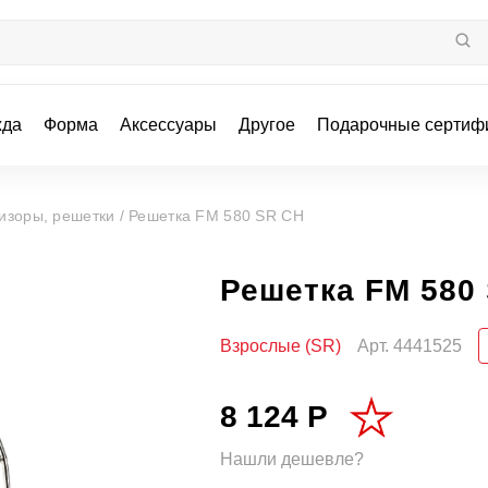
жда
Форма
Аксессуары
Другое
Подарочные сертиф
изоры, решетки /
Решетка FM 580 SR CH
Решетка FM 580
Взрослые (SR)
Арт.
4441525
8 124 Р
Нашли дешевле?