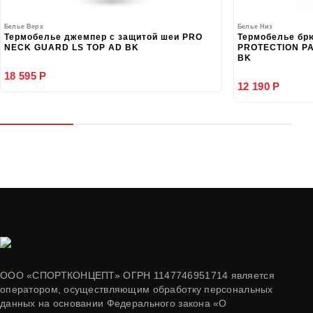
Белье Верх
Белье Низ
Термобелье джемпер с защитой шеи PRO
Термобелье бр
NECK GUARD LS TOP AD BK
PROTECTION PA
BK
18 595 Р
12 190 Р
ООО «СПОРТКОНЦЕПТ» ОГРН 1147746951714 является
оператором, осуществляющим обработку персональных
данных на основании Федерального закона «О