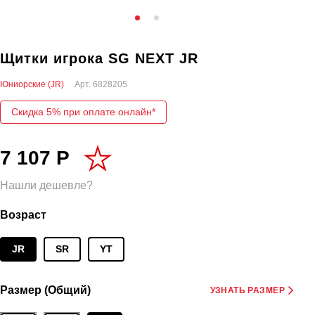
Щитки игрока SG NEXT JR
Юниорские (JR)
Арт.
6828205
Скидка 5% при оплате онлайн*
7 107 Р
Нашли дешевле?
Возраст
JR
SR
YT
Размер (Общий)
УЗНАТЬ РАЗМЕР