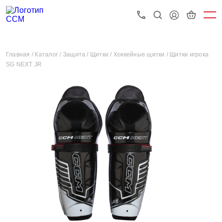
Главная /
Каталог /
Защита /
Щитки /
Хоккейные щитки /
Щитки игрока
SG NEXT JR