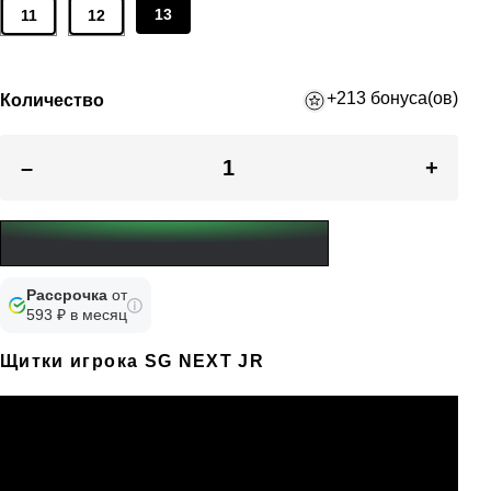
13
11
12
+213 бонуса(ов)
Количество
–
+
Рассрочка
от
593 ₽ в месяц
Щитки игрока SG NEXT JR