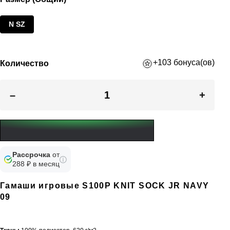
N SZ
+103 бонуса(ов)
Количество
–
+
Рассрочка
от
288 ₽ в месяц
Гамаши игровые S100P KNIT SOCK JR NAVY
09