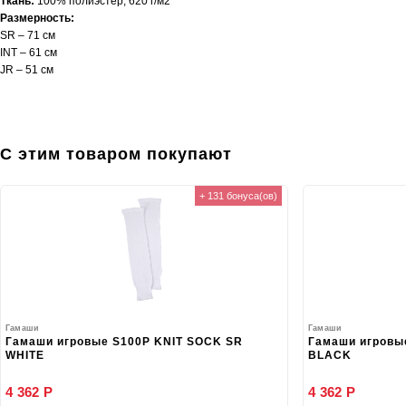
Ткань:
100% полиэстер, 620 г/м2
Размерность:
SR – 71 см
INT – 61 см
JR – 51 см
С этим товаром покупают
+ 131 бонуса(ов)
Гамаши
Гамаши
Гамаши игровые S100P KNIT SOCK SR
Гамаши игровы
WHITE
BLACK
4 362 Р
4 362 Р