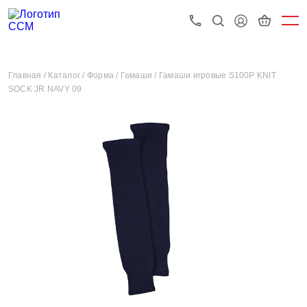
Главная /
Каталог /
Форма /
Гамаши /
Гамаши игровые S100P KNIT
SOCK JR NAVY 09