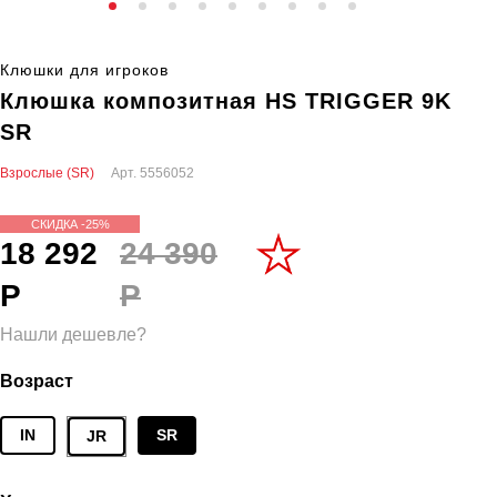
Клюшки для игроков
Клюшка композитная HS TRIGGER 9K
SR
Взрослые (SR)
Арт.
5556052
СКИДКА -25%
18 292
24 390
Р
Р
Нашли дешевле?
Возраст
IN
SR
JR