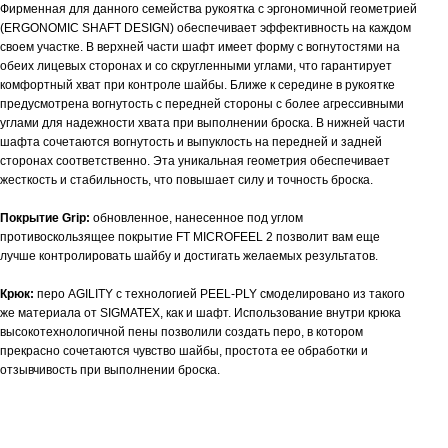
Фирменная для данного семейства рукоятка с эргономичной геометрией
(ERGONOMIC SHAFT DESIGN) обеспечивает эффективность на каждом
своем участке. В верхней части шафт имеет форму с вогнутостями на
обеих лицевых сторонах и со скругленными углами, что гарантирует
комфортный хват при контроле шайбы. Ближе к середине в рукоятке
предусмотрена вогнутость с передней стороны с более агрессивными
углами для надежности хвата при выполнении броска. В нижней части
шафта сочетаются вогнутость и выпуклость на передней и задней
сторонах соответственно. Эта уникальная геометрия обеспечивает
жесткость и стабильность, что повышает силу и точность броска.
Покрытие Grip:
обновленное, нанесенное под углом
противоскользящее покрытие FT MICROFEEL 2 позволит вам еще
лучше контролировать шайбу и достигать желаемых результатов.
Крюк:
перо AGILITY с технологией PEEL-PLY смоделировано из такого
же материала от SIGMATEX, как и шафт. Использование внутри крюка
высокотехнологичной пены позволили создать перо, в котором
прекрасно сочетаются чувство шайбы, простота ее обработки и
отзывчивость при выполнении броска.