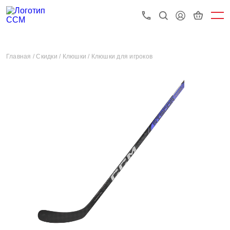
Главная /
Скидки /
Клюшки /
Клюшки для игроков