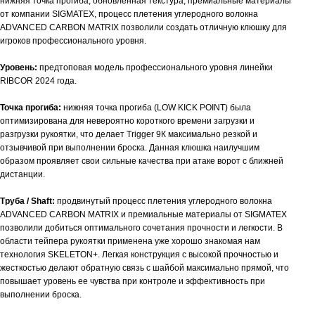
нижняя точка прогиба, обновленная текстура, премиальные материалы
от компании SIGMATEX, процесс плетения углеродного волокна
ADVANCED CARBON MATRIX позволили создать отличную клюшку для
игроков профессионального уровня.
Уровень:
предтоповая модель профессионального уровня линейки
RIBCOR 2024 года.
Точка прогиба:
нижняя точка прогиба (LOW KICK POINT) была
оптимизирована для невероятно короткого времени загрузки и
разгрузки рукоятки, что делает Trigger 9К максимально резкой и
отзывчивой при выполнении броска. Данная клюшка наилучшим
образом проявляет свои сильные качества при атаке ворот с ближней
дистанции.
Труба / Shaft:
продвинутый процесс плетения углеродного волокна
ADVANCED CARBON MATRIX и премиальные материалы от SIGMATEX
позволили добиться оптимального сочетания прочности и легкости. В
области тейпера рукоятки применена уже хорошо знакомая нам
технология SKELETON+. Легкая конструкция с высокой прочностью и
жесткостью делают обратную связь с шайбой максимально прямой, что
повышает уровень ее чувства при контроле и эффективность при
выполнении броска.