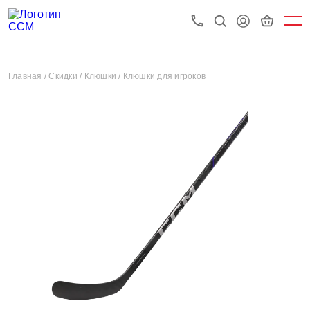
Главная /
Скидки /
Клюшки /
Клюшки для игроков