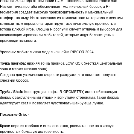
Новинка 2024 года от компании CCM – хоккейная клюшка Ribcor 94K.
Низкая точка прогиба обеспечивает молниеносный бросок, а R-
геометрия создает высокую производительность и максимальный
комфорт на льду. Изготовленная из композитного материала с жестким
композитным пером, она гарантирует исключительную прочность и
готова к любой игре. Клюшка Ribcor 94K служит отличным выбором для
начинающих игроков или любителей, которые ищут баланс цены и
производительности.
Уровень:
любительская модель линейки RIBCOR 2024.
Точка прогиба:
нижняя точка прогиба LOW KICK (жесткая центральная
зона и мягкая нижняя зона).
Создана для увеличения скорости разгрузки, что помогает получить
хлесткий бросок.
Труба / Shaft:
Конструкция шафта R-GEOMETRY, имеет обтекаемую
форму с закругленными углами и вогнутыми сторонами. Такая форма
адаптирует хват и позволяет чувствовать шайбу еще лучше.
Покрытие Grip:
-
Крюк:
перо из карбона и стекловолокна, рассчитанное на высокую
прочность и большую долговечность.