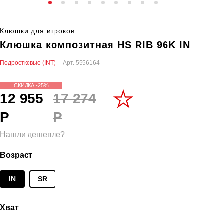
Клюшки для игроков
Клюшка композитная HS RIB 96K IN
Подростковые (INT)
Арт.
5556164
СКИДКА -25%
12 955
17 274
Р
Р
Нашли дешевле?
Возраст
IN
SR
Хват