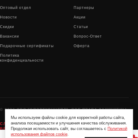
Оптовый отдел
Партнеры
Новости
Акции
Скидки
Статьи
Вакансии
Вопрос-Ответ
Подарочные сертификаты
Оферта
Политика
конфиденциальности
© 2026 ООО "СПОРТКОНЦЕПТ". ВСЕ ПРАВА ЗАЩИЩЕНЫ
Мы используем файлы cookie для корректной работы сайта,
анализа посещаемости и улучшения качества обслуживания.
СЛУЖБА ПОДДЕРЖКИ:
8-800-775-72-05
Продолжая использовать сайт, вы соглашаетесь с
Политикой
ВРЕМЯ РАБОТЫ:
10:00 - 19:00 ЕЖЕДНЕВНО
использования файлов cookie
.