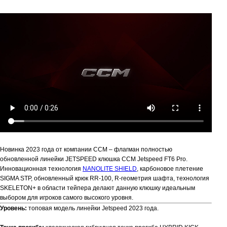
Новинка 2023 года от компании CCM – флагман полностью
обновленной линейки JETSPEED клюшка CCM Jetspeed FT6 Pro.
Инновационная технология
NANOLITE SHIELD
, карбоновое плетение
SIGMA STP, обновленный крюк RR-100, R-геометрия шафта, технология
SKELETON+ в области тейпера делают данную клюшку идеальным
выбором для игроков самого высокого уровня.
Уровень:
топовая модель линейки Jetspeed 2023 года.