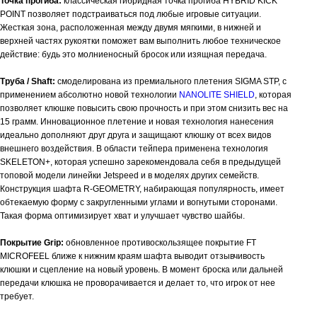
Точка прогиба:
классическая гибридная точка прогиба HYBRID KICK
POINT позволяет подстраиваться под любые игровые ситуации.
Жесткая зона, расположенная между двумя мягкими, в нижней и
верхней частях рукоятки поможет вам выполнить любое техническое
действие: будь это молниеносный бросок или изящная передача.
Труба / Shaft:
смоделирована из премиального плетения SIGMA STP, с
применением абсолютно новой технологии
NANOLITE SHIELD
, которая
позволяет клюшке повысить свою прочность и при этом снизить вес на
15 грамм. Инновационное плетение и новая технология нанесения
идеально дополняют друг друга и защищают клюшку от всех видов
внешнего воздействия. В области тейпера применена технология
SKELETON+, которая успешно зарекомендовала себя в предыдущей
топовой модели линейки Jetspeed и в моделях других семейств.
Конструкция шафта R-GEOMETRY, набирающая популярность, имеет
обтекаемую форму с закругленными углами и вогнутыми сторонами.
Такая форма оптимизирует хват и улучшает чувство шайбы.
Покрытие Grip:
обновленное противоскользящее покрытие FT
MICROFEEL ближе к нижним краям шафта выводит отзывчивость
клюшки и сцепление на новый уровень. В момент броска или дальней
передачи клюшка не проворачивается и делает то, что игрок от нее
требует.