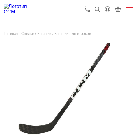
Главная /
Скидки /
Клюшки /
Клюшки для игроков