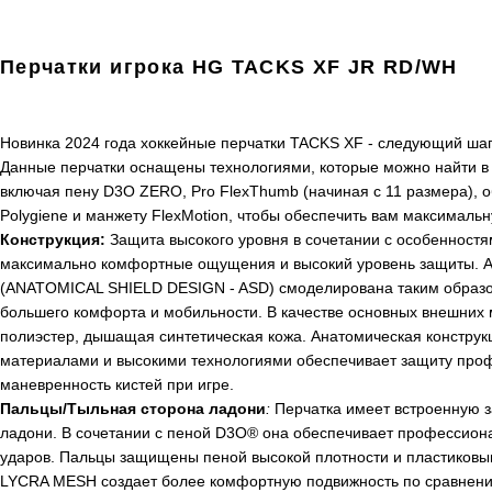
Перчатки игрока HG TACKS XF JR RD/WH
Новинка 2024 года хоккейные перчатки
TACKS
XF
- следующий шаг
Данные перчатки оснащены технологиями, которые можно найти в
включая пену D3O
ZERO
, Pro FlexThumb (начиная с 11 размера),
Polygiene
и манжету FlexMotion, чтобы обеспечить вам максимальн
Конструкция:
Защита высокого уровня в сочетании с особенност
максимально комфортные ощущения и высокий уровень защиты. А
(ANATOMICAL SHIELD DESIGN - ASD) смоделирована таким образом
большего комфорта и мобильности. В качестве основных внешних
полиэстер, дышащая синтетическая кожа. Анатомическая конструк
материалами и высокими технологиями обеспечивает защиту проф
маневренность кистей при игре.
Пальцы/Тыльная сторона ладони
:
Перчатка имеет встроенную 
ладони. В сочетании с пеной D3O® она обеспечивает профессион
ударов. Пальцы защищены пеной высокой плотности и пластиковым
LYCRA MESH создает более комфортную подвижность по сравнен