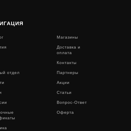
ИГАЦИЯ
ог
Магазины
тия
Доставка и
оплата
Контакты
ый отдел
Партнеры
ти
Акции
и
Статьи
сии
Вопрос-Ответ
рочные
Оферта
фикаты
ика