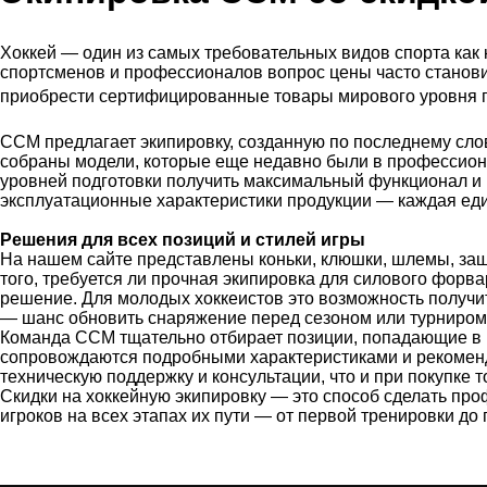
Хоккей — один из самых требовательных видов спорта как 
спортсменов и профессионалов вопрос цены часто станови
приобрести сертифицированные товары мирового уровня по
CCM предлагает экипировку, созданную по последнему сло
собраны модели, которые еще недавно были в профессиона
уровней подготовки получить максимальный функционал и 
эксплуатационные характеристики продукции — каждая еди
Решения для всех позиций и стилей игры
На нашем сайте представлены коньки, клюшки, шлемы, защ
того, требуется ли прочная экипировка для силового форв
решение. Для молодых хоккеистов это возможность получи
— шанс обновить снаряжение перед сезоном или турниром
Команда CCM тщательно отбирает позиции, попадающие в ра
сопровождаются подробными характеристиками и рекоменда
техническую поддержку и консультации, что и при покупке 
Скидки на хоккейную экипировку — это способ сделать п
игроков на всех этапах их пути — от первой тренировки до