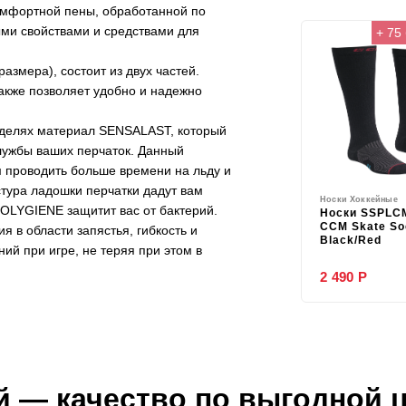
омфортной пены, обработанной по
ми свойствами и средствами для
+ 75
мера), состоит из двух частей.
акже позволяет удобно и надежно
оделях материал SENSALAST, который
службы ваших перчаток. Данный
м проводить больше времени на льду и
тура ладошки перчатки дадут вам
Носки Хоккейные
POLYGIENE защитит вас от бактерий.
Носки SSPLC
CCM Skate So
в области запястья, гибкость и
Black/Red
й при игре, не теряя при этом в
2 490 Р
й
— качество по выгодной 