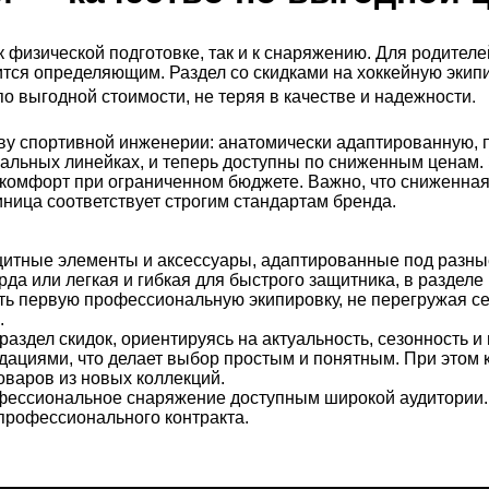
к физической подготовке, так и к снаряжению. Для родител
тся определяющим. Раздел со скидками на хоккейную экип
.
 выгодной стоимости, не теряя в качестве и надежности
ву спортивной инженерии: анатомически адаптированную, п
льных линейках, и теперь доступны по сниженным ценам. Э
комфорт при ограниченном бюджете. Важно, что сниженная 
ница соответствует строгим стандартам бренда.
итные элементы и аксессуары, адаптированные под разные
арда или легкая и гибкая для быстрого защитника, в разде
ть первую профессиональную экипировку, не перегружая с
.
здел скидок, ориентируясь на актуальность, сезонность и
циями, что делает выбор простым и понятным. При этом к
товаров из новых коллекций.
рофессиональное снаряжение доступным широкой аудитори
 профессионального контракта.