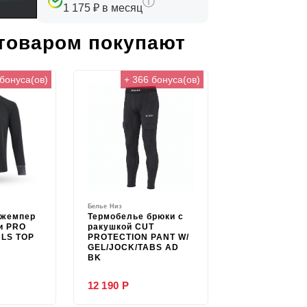
1 175 ₽ в месяц
 товаром покупают
 бонуса(ов)
+ 366 бонуса(ов)
Белье Низ
джемпер
Термобелье брюки с
и PRO
ракушкой CUT
LS TOP
PROTECTION PANT W/
GEL/JOCK/TABS AD
BK
12 190 Р