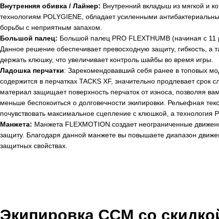
Внутренняя обивка / Лайнер:
Внутренний вкладыш из мягкой и к
технологиям POLYGIENE, обладает усиленными антибактериальны
борьбы с неприятным запахом.
Большой палец:
Большой палец PRO FLEXTHUMB (начиная с 11 раз
Данное решение обеспечивает превосходную защиту, гибкость, а т
держать клюшку, что увеличивает контроль шайбы во время игры.
Ладошка перчатки
: Зарекомендовавший себя ранее в топовых м
содержится в перчатках TACKS XF, значительно продлевает срок 
материал защищает поверхность перчаток от износа, позволяя ва
меньше беспокоиться о долговечности экипировки. Рельефная текс
почувствовать максимальное сцепление с клюшкой, а технология 
Манжета:
Манжета FLEXMOTION создает неограниченные движения 
защиту. Благодаря данной манжете вы повышаете диапазон движени
защитных свойствах.
Экипировка CCM со
скидко