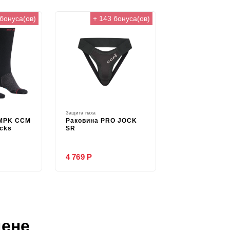
 бонуса(ов)
+ 143 бонуса(ов)
Защита паха
MPK CCM
Раковина PRO JOCK
cks
SR
4 769 Р
цене