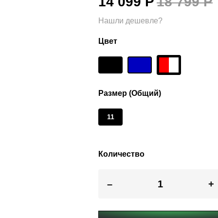
14 099 Р
18 799 Р
Нашли дешевле?
Цвет
Размер (Общий)
11
Количество
–
+