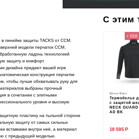
С этим
+ 558
 в линейке защиты
TACKS
от CCM.
 верхней модели перчаток CCM,
 обработанную ладонь технологией
ую защиту и комфорт.
ями дизайна придают вашей игре
натомическая конструкция перчатки
, чтобы лучше обхватывать руку для
 материалов выбраны прочный
Белье Верх
ция в сочетании с элитными
Термобелье 
ессионального уровня и высокую
с защитой ше
NECK GUARD 
AD BK
защитную пластину на тыльной стороне
альную защиту от самых сильных
18 595 Р
и вставками внутри неё, а материал
ию с предыдущей моделью.