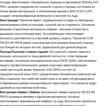
посадку обеспечивает обновленная ладошка из материала SENSALAST
PRO, наличие подушечек на тыльной стороне и пальцы состоящих из
более мягких материалов. А обновленная манжета MAX FLEX CUFF
создает непревзойденную мобильность при игре на льду
.
Конструкция:
Перчатки имеют традиционную посадку со свободным
прилеганием в области пальцев, тыльной части и манжеты. Основные
внешние отделочные материалы новинки - прочный полиэстер и
дышащая синтетическая кожа. Эта комбинация обеспечивает
прочность долговечность и высокий уровень защиты. Перчатки CCM
TACKS 4R PRO3 имеют классическую конструкцию внешней стороны
состоящий из четырех частей, характерной для данной модели.
Пальцы/Тыльная сторона ладони:
На тыльной стороне ладони и
пальцах, используется пена двойной плотности с пластиковыми
вставками. Усиленная инновационная пена D3O® ZERO, обеспечивает
защиту профессионального уровня и высокие амортизирующие
свойства по всей длине перчатки. D3O ZERO состоит из
переработанной пены D3O с добавлением обновленных компонентов.
Они сохраняют все свойства новой пены и не дают ей деградировать.
Современные мягкие пеноматериалы гарантируют, что перчатка будет
удобной на протяжении всей игры.
Внутренняя обивка / Лайнер:
Внутренняя обивка перчаток TACKS 4R
PRO3 оснащена мягкими и удобными материалы, которые
обеспечивают максимальный комфорт на льду. Внутренняя обработка
инновационным антимикробным средством Polygiene не дадут