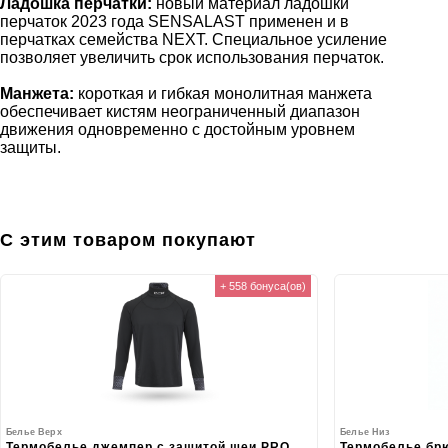
Ладошка перчатки:
новый материал ладошки
перчаток 2023 года SENSALAST применен и в
перчатках семейства NEXT. Специальное усиление
позволяет увеличить срок использования перчаток.
Манжета:
короткая и гибкая монолитная манжета
обеспечивает кистям неограниченный диапазон
движения одновременно с достойным уровнем
защиты.
С этим товаром покупают
+ 558 бонуса(ов)
Белье Верх
Белье Низ
Термобелье джемпер с защитой шеи PRO
Термобелье бр