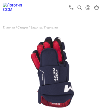
Главная /
Скидки /
Защита /
Перчатки