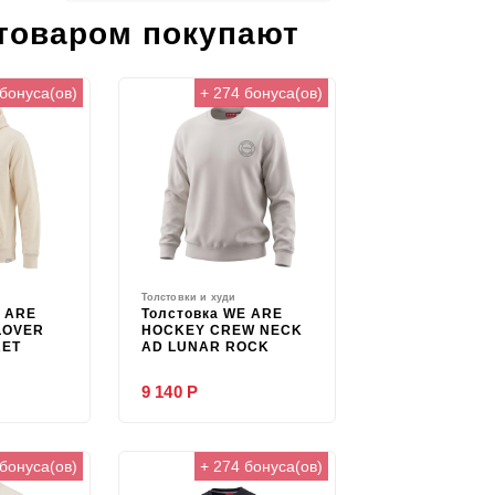
 товаром покупают
 бонуса(ов)
+ 274 бонуса(ов)
Толстовки и худи
E ARE
Толстовка WE ARE
LOVER
HOCKEY CREW NECK
RET
AD LUNAR ROCK
9 140 Р
 бонуса(ов)
+ 274 бонуса(ов)