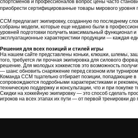
спортсменов и профессионалов вопрос цены часто станови
приобрести сертифицированные товары мирового уровня по
CCM предлагает экипировку, созданную по последнему сло
собраны модели, которые еще недавно были в профессиона
уровней подготовки получить максимальный функционал и 
эксплуатационные характеристики продукции — каждая еди
Решения для всех позиций и стилей игры
На нашем сайте представлены коньки, клюшки, шлемы, защ
того, требуется ли прочная экипировка для силового форв
решение. Для молодых хоккеистов это возможность получи
— шанс обновить снаряжение перед сезоном или турниром
Команда CCM тщательно отбирает позиции, попадающие в ра
сопровождаются подробными характеристиками и рекоменда
техническую поддержку и консультации, что и при покупке 
Скидки на хоккейную экипировку — это способ сделать п
игроков на всех этапах их пути — от первой тренировки до