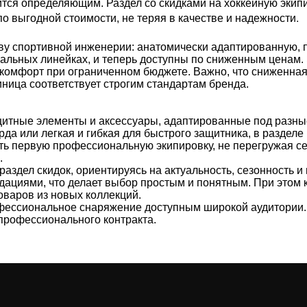
тся определяющим. Раздел со скидками на хоккейную экип
.
 выгодной стоимости, не теряя в качестве и надежности
ву спортивной инженерии: анатомически адаптированную, п
льных линейках, и теперь доступны по сниженным ценам. Э
комфорт при ограниченном бюджете. Важно, что сниженная 
ница соответствует строгим стандартам бренда.
итные элементы и аксессуары, адаптированные под разные
арда или легкая и гибкая для быстрого защитника, в разде
ть первую профессиональную экипировку, не перегружая с
.
здел скидок, ориентируясь на актуальность, сезонность и
циями, что делает выбор простым и понятным. При этом к
товаров из новых коллекций.
рофессиональное снаряжение доступным широкой аудитори
 профессионального контракта.