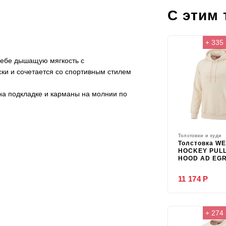
С этим
+ 335
себе дышащую мягкость с
ки и сочетается со спортивным стилем
на подкладке и карманы на молнии по
Толстовки и худи
Толстовка W
HOCKEY PUL
HOOD AD EG
11 174 Р
+ 274