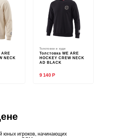
Толстовки и худи
E ARE
Толстовка WE ARE
W NECK
HOCKEY CREW NECK
AD BLACK
9 140 Р
цене
ей юных игроков, начинающих