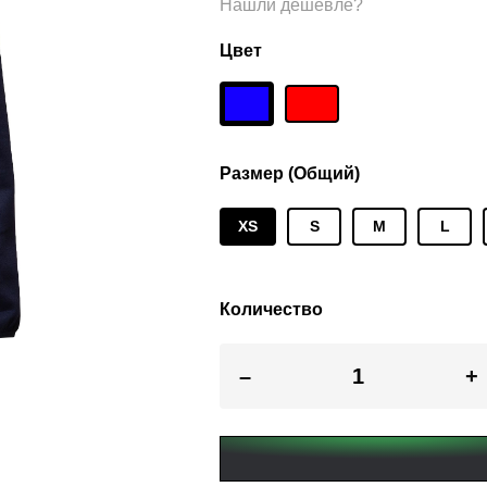
Нашли дешевле?
Цвет
Размер (Общий)
XS
S
M
L
Количество
–
+