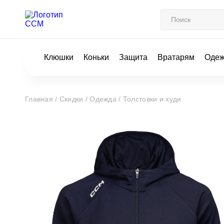
Клюшки
Коньки
Защита
Вратарям
Оде
Главная /
Скидки /
Одежда /
Толстовки и худи