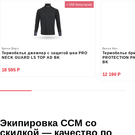
+ 558 бонуса(ов)
Белье Верх
Белье Низ
Термобелье джемпер с защитой шеи PRO
Термобелье бр
NECK GUARD LS TOP AD BK
PROTECTION PA
BK
18 595 Р
12 190 Р
Экипировка CCM со
скидкой
— качество по