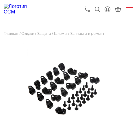
Главная /
Скидки /
Защита /
Шлемы /
Запчасти и ремонт