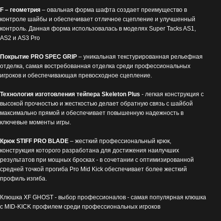
F
– геометрия
– овальная форма шафта создает преимущество в
контроле шайбы и обеспечивает отличное сцепление и улучшенный
контроль. Данная форма использовалась в моделях Super Tacks AS1,
AS2 и AS3 Pro
Покрытие PRO SPEC GRIP
– уникальная текстурированная рельефная
отделка, самая востребованная отделка среди профессиональных
игроков и обеспечивающая превосходное сцепление.
Технология изготовления тейпера S
k
eleton Plus
- легкая конструкция с
высокой прочностью и жесткостью делает обратную связь с шайбой
максимально прямой и обеспечивает повышенную надежность в
ключевые моменты игры.
Крюк STIFF PRO BLADE
– жесткий профессиональный крюк,
конструкция которого разработана для достижения наилучших
результатов при мощных бросках - в сочетании с оптимизированной
средней точкой прогиба Pro Mid Kick обеспечивает более жесткий
профиль изгиба.
Клюшка XF GHOST - выбор профессионалов - самая популярная клюшка
с MID-KICK профилем среди профессиональных игроков