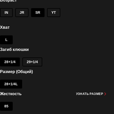
Возраст
IN
JR
SR
YT
Хват
L
Загиб клюшки
28+1/4
29+1/4
Размер (Общий)
28+1/4L
Жесткость
УЗНАТЬ РАЗМЕР
85