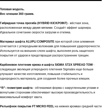
Топовая модель.
Вес клюшки 360 грамм.
Гибридная точка прогиба (HYBRID KICKPOINT)
- жёсткая зона,
расположенная между двумя мягкими. Создаёт эффект шарнира.
Идеальное сочетание скорости загрузки и отклика.
Материал шафта ALUPLI COMPOSITE
при которой слои алюминия
сочетаются с углеродными волокнами для повышения ударопрочности.
Используется на внешних слоях шафта, выполняя роль защитного
покрытия от ударов и предотвращая распространение трещин.
Карбоновое плетение крюка и шафта
SI
GMA ST2X SPREAD TOW
-
следующая эволюция углеродного плетения Sigmatex еще больше
улучшает качество изготовления, повышая стабильность и
однородность материала, для создания более прочных клюшек.
“R”- геометрия шафта
- обтекаемая форма с закругленными углами и
вогнутыми сторонами обеспечивает высокую производительность и
максимальный комфорт хвата.
Рельефное покрытие FT MICRO FEEL
на нижних кромках средней части