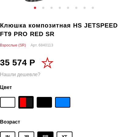
Клюшка композитная HS JETSPEED
FT9 PRO RED SR
Взрослые (SR)
Арт.
6840113
35 574 Р
Нашли дешевле?
Цвет
Возраст
IN
JR
SR
YT