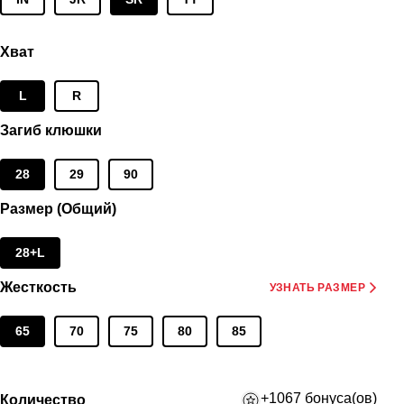
Хват
L
R
Загиб клюшки
28
29
90
Размер (Общий)
28+L
Жесткость
УЗНАТЬ РАЗМЕР
65
70
75
80
85
+1067 бонуса(ов)
Количество