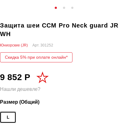
Защита шеи CCM Pro Neck guard JR
WH
Юниорские (JR)
Арт.
301252
Скидка 5% при оплате онлайн*
9 852 Р
Нашли дешевле?
Размер (Общий)
L