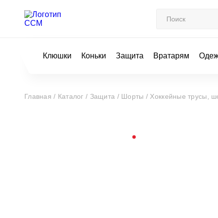
Клюшки
Коньки
Защита
Вратарям
Оде
Главная /
Каталог /
Защита /
Шорты /
Хоккейные трусы, ш