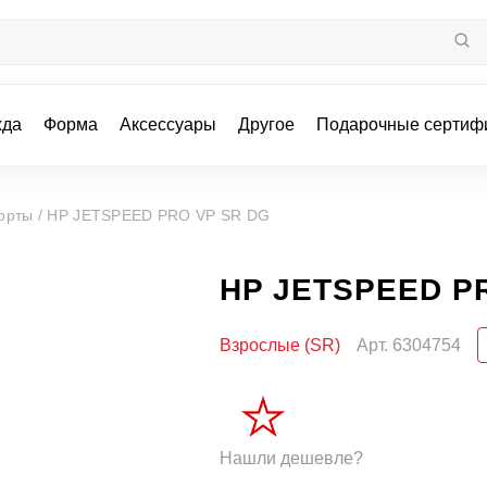
жда
Форма
Аксессуары
Другое
Подарочные сертиф
орты /
HP JETSPEED PRO VP SR DG
HP JETSPEED P
Взрослые (SR)
Арт.
6304754
Нашли дешевле?