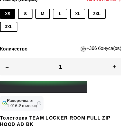
XS
S
M
L
XL
2XL
3XL
+366 бонуса(ов)
Количество
–
+
Рассрочка
от
1 016 ₽ в месяц
Толстовка TEAM LOCKER ROOM FULL ZIP
HOOD AD BK