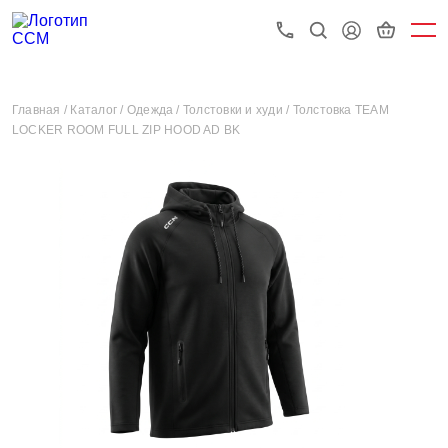
Главная /
Каталог /
Одежда /
Толстовки и худи /
Толстовка TEAM
LOCKER ROOM FULL ZIP HOOD AD BK