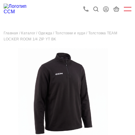
Главная /
Каталог /
Одежда /
Толстовки и худи /
Толстовка TEAM
LOCKER ROOM 1/4 ZIP YT BK