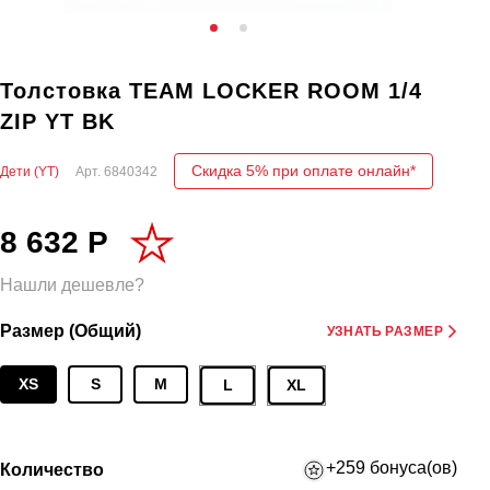
Толстовка TEAM LOCKER ROOM 1/4
ZIP YT BK
Скидка 5% при оплате онлайн*
Дети (YT)
Арт.
6840342
8 632 Р
Нашли дешевле?
Размер (Общий)
УЗНАТЬ РАЗМЕР
XS
S
M
L
XL
+259 бонуса(ов)
Количество